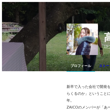
19
プロフィール
ストー
新卒で入った会社で開発
らくるのか」ということに
年。

ZAICOのメンバーが「あ