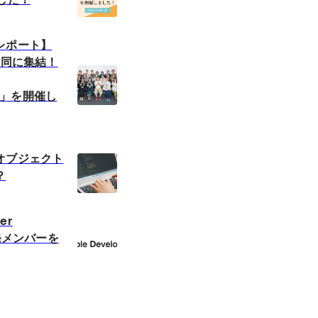
レポート】
一同に集結！
ds」を開催し
オブジェクト
？
er
開発メンバーを