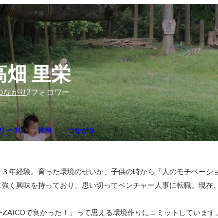
高畑 里栄
2
つながり
フォロワー
リー 30
性格
つながり
を３年経験。育った環境のせいか、子供の時から「人のモチベーシ
強く興味を持っており、思い切ってベンチャー人事に転職。現在、
ーZAICOで良かった！」って思える環境作りにコミットしています。