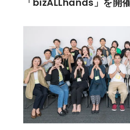
「bizALLhands」を