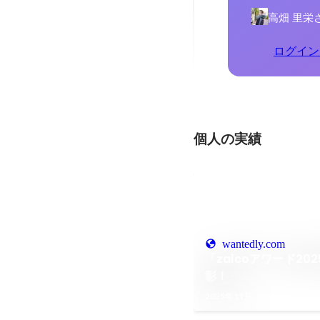
高畑 里栄
ログイン
個人の実績
wantedly.com
「zaicoアワード20
彰！
2025年11月