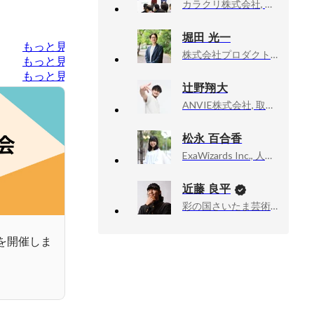
カラクリ株式会社, 取締役CPO
堀田 光一
もっと見る
株式会社プロダクトフォース, 人事
もっと見る
もっと見る
辻野翔大
ANVIE株式会社, 取締役
松永 百合香
ExaWizards Inc., 人事 採用部
近藤 良平
彩の国さいたま芸術劇場, 次期芸術監督
会を開催しま