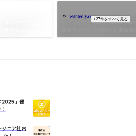
wantedly.com
+27件をすべて見る
ー：エンジニアとして
（エンジニアブログ）AWS DM
ョンを大切に
稼働中サービスのMySQL照合順
る
ド2025」優
彰！
エンジニア社内
した！