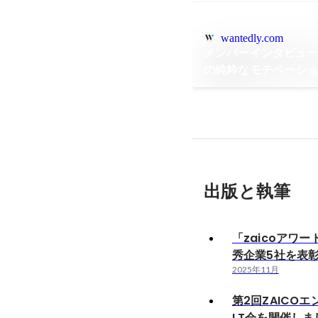
wantedly.com
メンバーインタビュ
の純粋なモチベーシ
出版と執筆
「zaicoアワー
秀企業5社を表
2025年11月
第2回ZAICO
LT会を開催しま