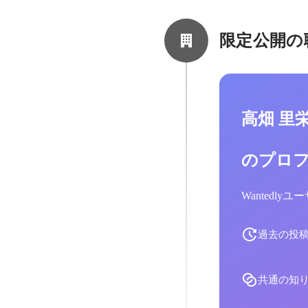
限定公開の
高畑 里
のプロ
Wantedl
過去の投
共通の知