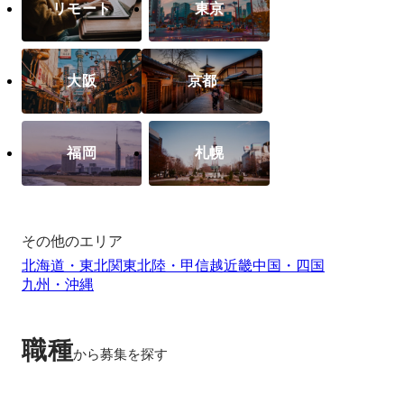
リモート
東京
大阪
京都
福岡
札幌
その他のエリア
北海道・東北
関東
北陸・甲信越
近畿
中国・四国
九州・沖縄
職種
から募集を探す