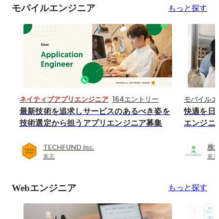
モバイルエンジニア
もっと探す
164エントリー
ネイティブアプリエンジニア
モバイルエ
最新技術を追求しサービスのあるべき姿を
快適を日
技術選定から担うアプリエンジニア募集
エンジニ
TECHFUND Inc.
株式
東京
東京
Webエンジニア
もっと探す