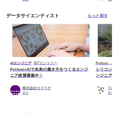
データサイエンティスト
もっと探す
157エントリー
AIエンジニア
Python
Python×AIで未来の働き方をつくるエンジ
シリコン
ニア絶賛募集中！
ンジニア
株式会社カドベヤ
Tie
東京
東京