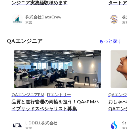
ンジニア実務経験積めます
タートア
株式会社DataCrew
株式
東京
東京
QAエンジニア
もっと探す
17エントリー
QAエンジニアPM
QAエンジ
品質と進行管理の両輪を担う！QA×PMハ
おしゃべり
イブリッドスペシャリスト募集
QAエン
LIDDELL株式会社
St
東京
東京