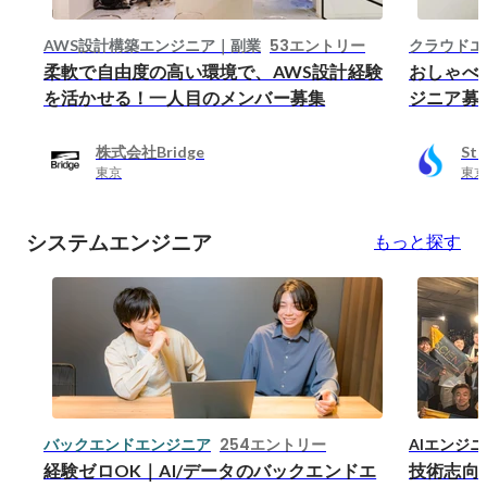
53エントリー
AWS設計構築エンジニア｜副業
クラウドエ
柔軟で自由度の高い環境で、AWS設計経験
おしゃべ
を活かせる！一人目のメンバー募集
ジニア募
株式会社Bridge
St
東京
東京
システムエンジニア
もっと探す
254エントリー
バックエンドエンジニア
AIエンジニ
経験ゼロOK｜AI/データのバックエンドエ
技術志向