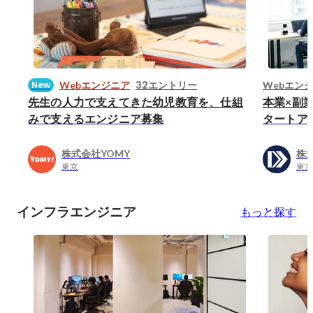
32エントリー
New
Webエンジニア
Webエン
先生の人力で支えてきた幼児教育を、仕組
本業×副
みで支えるエンジニア募集
タートア
株式会社YOMY
株式
東京
東京
インフラエンジニア
もっと探す