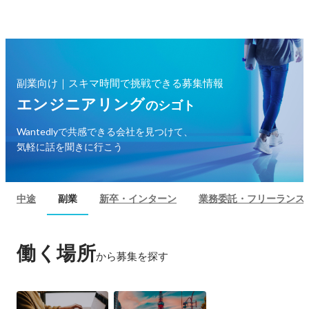
副業向け｜スキマ時間で挑戦できる募集情報
エンジニアリング
のシゴト
Wantedlyで共感できる会社を見つけて、

気軽に話を聞きに行こう
中途
副業
新卒・インターン
業務委託・フリーランス
働く場所
から募集を探す