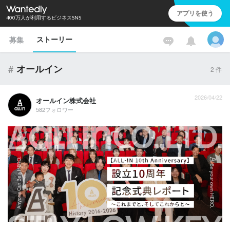
アプリを使う
400万人が利用するビジネスSNS
ストーリー
募集
#
オールイン
2
件
2026/04/22
オールイン株式会社
582フォロワー