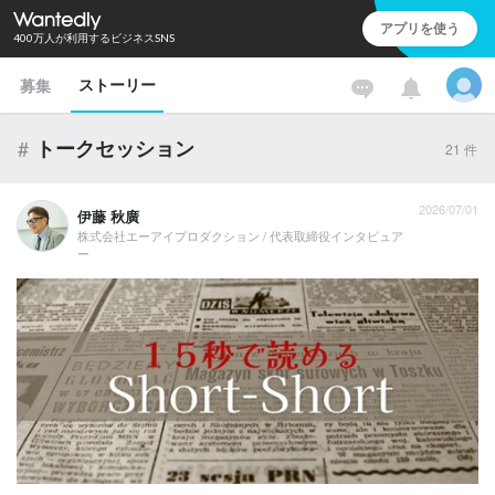
アプリを使う
400万人が利用するビジネスSNS
ストーリー
募集
#
トークセッション
21
件
2026/07/01
伊藤 秋廣
株式会社エーアイプロダクション / 代表取締役インタビュア
ー