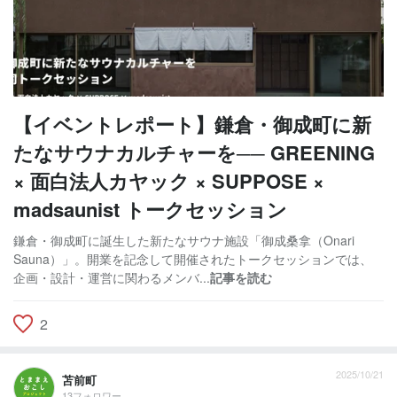
【イベントレポート】鎌倉・御成町に新
たなサウナカルチャーを── GREENING
× 面白法人カヤック × SUPPOSE ×
madsaunist トークセッション
鎌倉・御成町に誕生した新たなサウナ施設「御成桑拿（Onari
Sauna）」。開業を記念して開催されたトークセッションでは、
企画・設計・運営に関わるメンバ...
記事を読む
2
2025/10/21
苫前町
13フォロワー