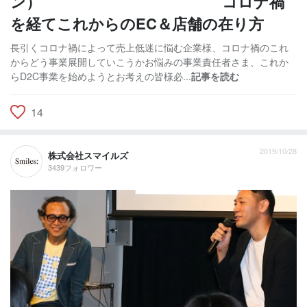
ン） コロナ禍
を経てこれからのEC＆店舗の在り方
長引くコロナ禍によって売上低迷に悩む企業様、コロナ禍のこれ
からどう事業展開していこうかお悩みの事業責任者さま、これか
らD2C事業を始めようとお考えの皆様必...
記事を読む
14
2019/10/28
株式会社スマイルズ
3439フォロワー