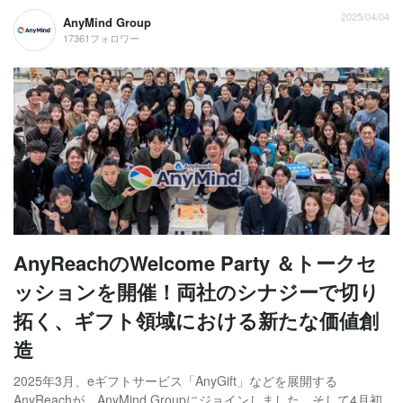
2025/04/04
AnyMind Group
17361フォロワー
AnyReachのWelcome Party ＆トークセ
ッションを開催！両社のシナジーで切り
拓く、ギフト領域における新たな価値創
造
2025年3月、eギフトサービス「AnyGift」などを展開する
AnyReachが、AnyMind Groupにジョインしました。そして4月初