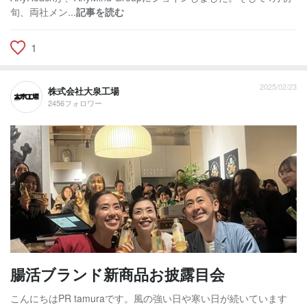
旬、両社メン...
記事を読む
1
2025/02/23
株式会社大泉工場
2456フォロワー
腸活ブランド新商品お披露目会
こんにちはPR tamuraです。風の強い日や寒い日が続いています