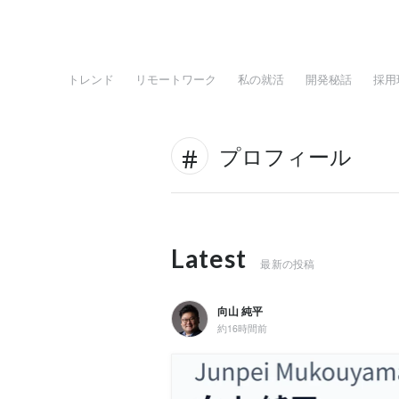
トレンド
リモートワーク
私の就活
開発秘話
採用
プロフィール
Latest
最新の投稿
向山 純平
約16時間前