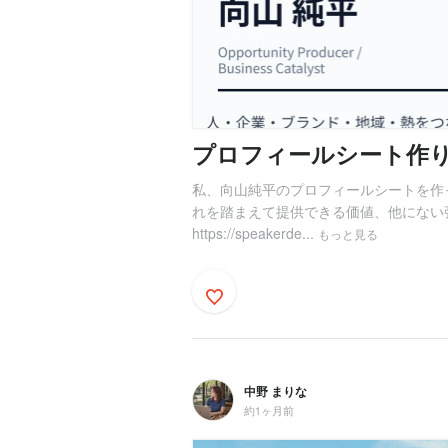
プロフィールシート作り
私、向山純平のプロフィールシートを作
れを踏まえて提供できる価値、他にない
https://speakerde...
もっと見る
中野 まりな
約1ヶ月前