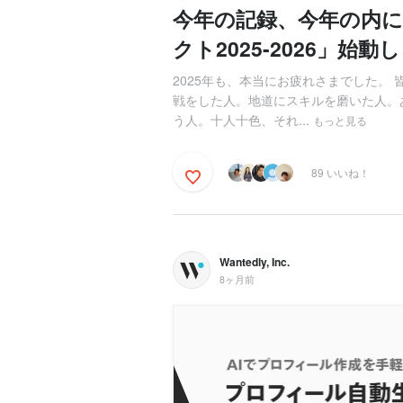
今年の記録、今年の内に
クト2025-2026」始動
2025年も、本当にお疲れさまでした。
戦をした人。地道にスキルを磨いた人。
う人。十人十色、それ...
もっと見る
89 いいね！
Wantedly, Inc.
8ヶ月前