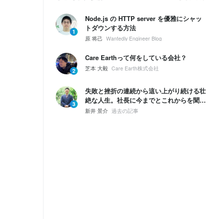
Node.js の HTTP server を優雅にシャッ
トダウンする方法
1
原 将己
Wantedly Engineer Blog
Care Earthって何をしている会社？
芝本 大毅
Care Earth株式会社
2
失敗と挫折の連続から這い上がり続ける壮
絶な人生。社長に今までとこれからを聞い
3
てみた。
新井 景介
過去の記事