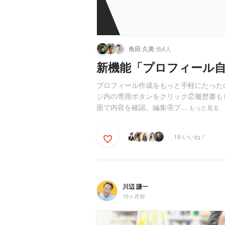
角田 久美
他4人
新機能「プロフィール
プロフィール作成をもっと手軽にたった
ジ内の専用ボタンをクリック②履歴書も
面で内容を確認、編集④プ...
もっと見る
16 いいね！
川辺 謙一
10ヶ月前