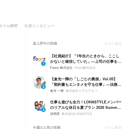
オドル瞬間
社員インタビュー
急上昇中の投稿
さらに表示
【社員紹介】「1年生のときから、ここし
かないと確信していた」—上司の仕事を奪
1
う勢いで、自分の領域を広げていく。
Foonz 株式会社
Foonz株式会社
【倉光一輝の「しごとの裏側」Vol.05】
「契約書もエンタメを守る仕事」—法務は
2
ブレーキじゃない。挑戦するための保険。
倉光 一輝
株式会社リアルアキバ
仕事も遊びも全力！LOHASTYLEメンバー
のリアルな休日＆夏プラン 2026 Summer
3
🌴☀️
採用課
株式会社LOHASTYLE
今週の人気の投稿
さらに表示