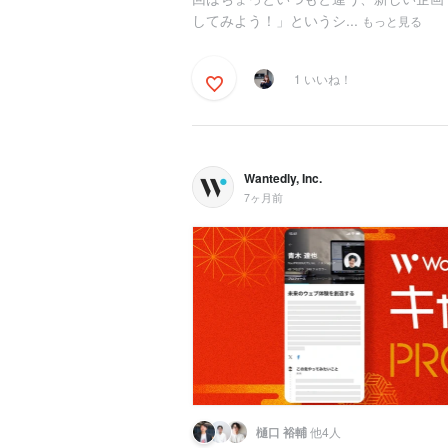
してみよう！」というシ...
もっと見る
1 いいね！
Wantedly, Inc.
7ヶ月前
樋口 裕輔
他4人