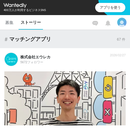
アプリを使う
400万人が利用するビジネスSNS
ストーリー
募集
#
マッチングアプリ
67
件
2026/02/27
株式会社エウレカ
5672フォロワー