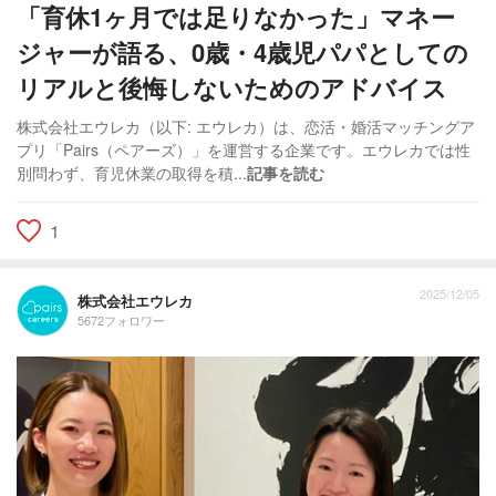
「育休1ヶ月では足りなかった」マネー
ジャーが語る、0歳・4歳児パパとしての
リアルと後悔しないためのアドバイス
株式会社エウレカ（以下: エウレカ）は、恋活・婚活マッチングア
プリ「Pairs（ペアーズ）」を運営する企業です。エウレカでは性
別問わず、育児休業の取得を積...
記事を読む
1
2025/12/05
株式会社エウレカ
5672フォロワー