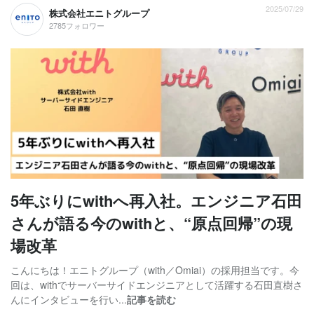
2025/07/29
株式会社エニトグループ
2785フォロワー
5年ぶりにwithへ再入社。エンジニア石田
さんが語る今のwithと、“原点回帰”の現
場改革
こんにちは！エニトグループ（with／Omiai）の採用担当です。今
回は、withでサーバーサイドエンジニアとして活躍する石田直樹さ
んにインタビューを行い...
記事を読む