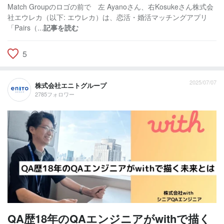
Match Groupのロゴの前で 左 Ayanoさん、右Kosukeさん株式会
社エウレカ（以下: エウレカ）は、恋活・婚活マッチングアプリ
「Pairs（...
記事を読む
5
2025/07/07
株式会社エニトグループ
2785フォロワー
QA歴18年のQAエンジニアがwithで描く