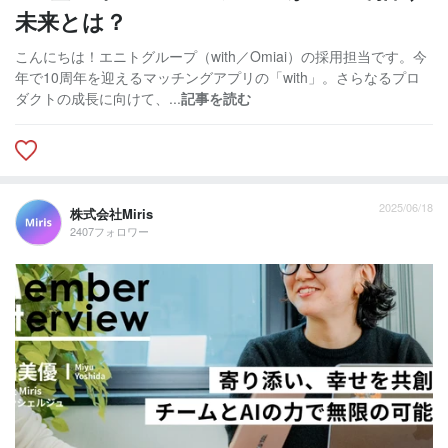
未来とは？
こんにちは！エニトグループ（with／Omiai）の採用担当です。今
年で10周年を迎えるマッチングアプリの「with」。さらなるプロ
ダクトの成長に向けて、...
記事を読む
2025/06/18
株式会社Miris
2407フォロワー