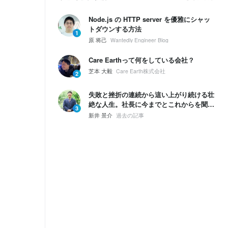
Node.js の HTTP server を優雅にシャッ
トダウンする方法
1
原 将己
Wantedly Engineer Blog
Care Earthって何をしている会社？
芝本 大毅
Care Earth株式会社
2
失敗と挫折の連続から這い上がり続ける壮
絶な人生。社長に今までとこれからを聞い
3
てみた。
新井 景介
過去の記事