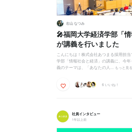
右山 なつみ
🎤福岡大学経済学部「
が講義を行いました
こんにちは！株式会社あつまる採用担当
学部「情報社会と経済」の講義に、今年
義のテーマは、「あなたの人...
もっと見
6 いいね！
社員インタビュー
1年以上前