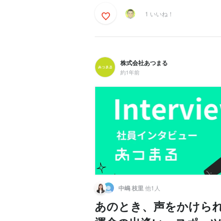
1 いいね！
株式会社あつまる
約1年前
中嶋 枝里
他1人
あのとき、声をかけら