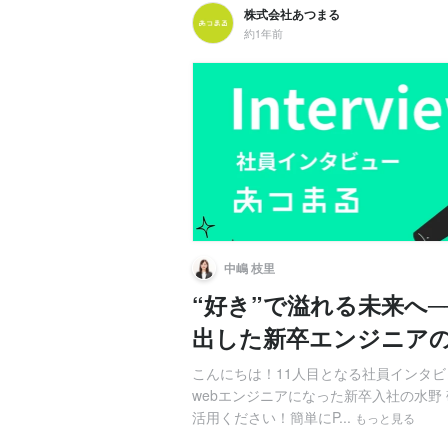
株式会社あつまる
約1年前
中嶋 枝里
“好き”で溢れる未来へ
出した新卒エンジニア
こんにちは！11人目となる社員インタ
webエンジニアになった新卒入社の水野
活用ください！簡単にP...
もっと見る