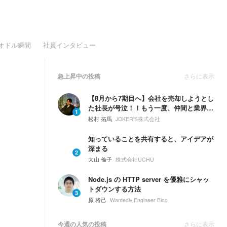
オドル瞬間
社員インタビュー
急上昇中の投稿
さらに表示
【8月から7期目へ】会社を売却しようとし
た社長が号泣！！もう一度、仲間と業界
1
No.1を取ると決めた話
松村 拓馬
JOKER'S株式会社
知っていることを共有すると、アイデアが
深まる
2
大山 倫子
株式会社UCHU
Node.js の HTTP server を優雅にシャッ
トダウンする方法
3
原 将己
Wantedly Engineer Blog
今週の人気の投稿
さらに表示