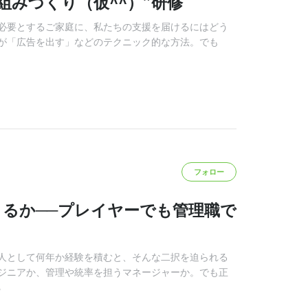
組みづくり（仮^^）”研修
必要とするご家庭に、私たちの支援を届けるにはどう
が「広告を出す」などのテクニック的な方法。でも
フォロー
きるか──プレイヤーでも管理職で
人として何年か経験を積むと、そんな二択を迫られる
ジニアか、管理や統率を担うマネージャーか。でも正
る