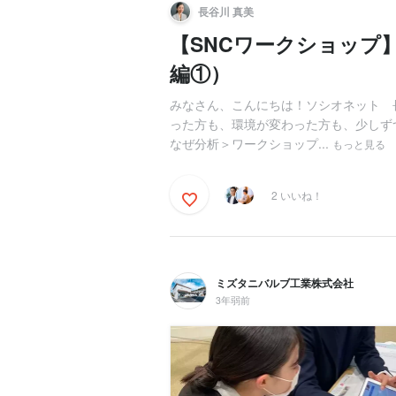
長谷川 真美
【SNCワークショップ
編①）
みなさん、こんにちは！ソシオネット 
った方も、環境が変わった方も、少しず
なぜ分析＞ワークショップ...
もっと見る
2 いいね！
ミズタニバルブ工業株式会社
3年弱前