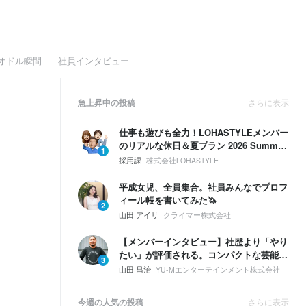
オドル瞬間
社員インタビュー
急上昇中の投稿
さらに表示
仕事も遊びも全力！LOHASTYLEメンバー
のリアルな休日＆夏プラン 2026 Summer
1
🌴☀️
採用課
株式会社LOHASTYLE
平成女児、全員集合。社員みんなでプロフ
ィール帳を書いてみた🦄
2
山田 アイリ
クライマー株式会社
【メンバーインタビュー】社歴より「やり
たい」が評価される。コンパクトな芸能事
3
務所で、20代マネージャーに起きたこと
山田 昌治
YU-Mエンターテインメント株式会社
今週の人気の投稿
さらに表示