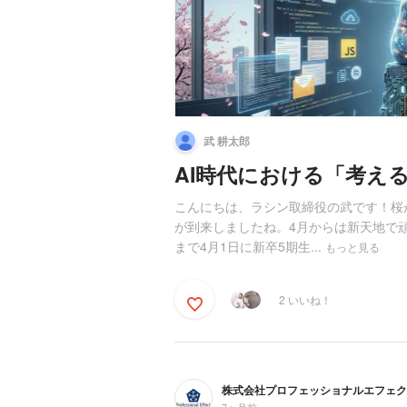
武 耕太郎
AI時代における「考え
こんにちは、ラシン取締役の武です！桜
が到来しましたね。4月からは新天地で
まで4月1日に新卒5期生...
もっと見る
2 いいね！
株式会社プロフェッショナルエフェク