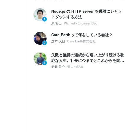
Node.js の HTTP server を優雅にシャッ
トダウンする方法
1
原 将己
Wantedly Engineer Blog
Care Earthって何をしている会社？
芝本 大毅
Care Earth株式会社
2
失敗と挫折の連続から這い上がり続ける壮
絶な人生。社長に今までとこれからを聞い
3
てみた。
新井 景介
過去の記事