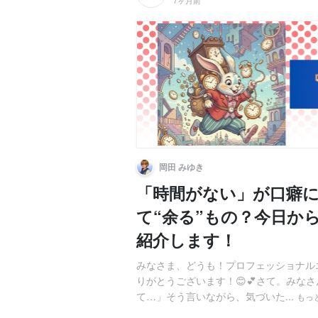
7ヶ月前
岡田 みゆき
「時間がない」が口癖
て“余る”もの？今日か
紹介します！
みなさま、どうも！プロフェッショナル
りがとうございます！😊💕さて。みな
て…」そう言いながら、気づいた...
もっ