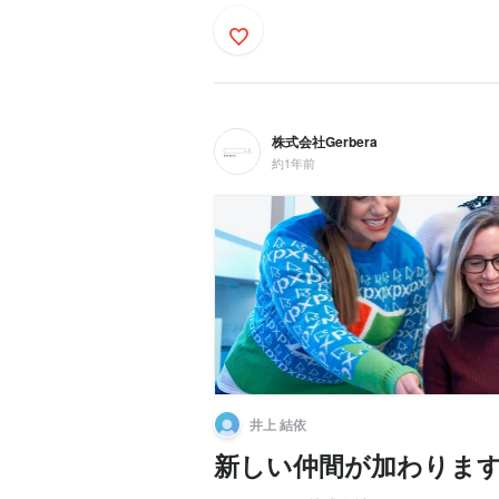
株式会社Gerbera
約1年前
井上 結依
新しい仲間が加わりま