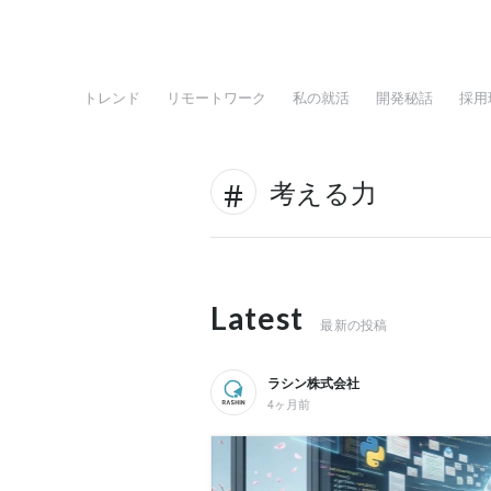
トレンド
リモートワーク
私の就活
開発秘話
採用
考える力
Latest
最新の投稿
ラシン株式会社
4ヶ月前