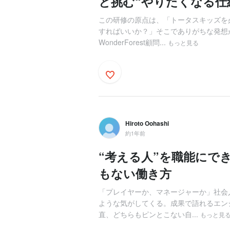
と挑む“やりたくなる仕
この研修の原点は、「トータスキッズを
すればいいか？」そこでありがちな発想
WonderForest顧問...
もっと見る
Hiroto Oohashi
約1年前
“考える人”を職能にで
もない働き方
「プレイヤーか、マネージャーか」社会
ような気がしてくる。成果で語れるエン
直、どちらもピンとこない自...
もっと見