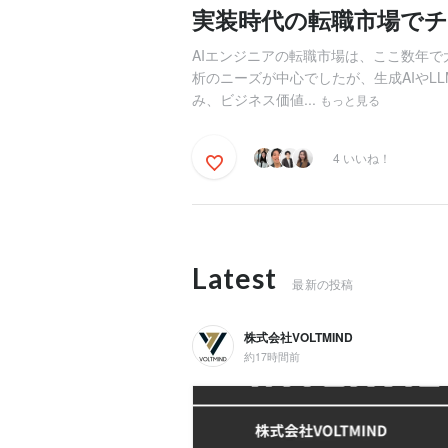
実装時代の転職市場で
AIエンジニアの転職市場は、ここ数年
析のニーズが中心でしたが、生成AIやL
み、ビジネス価値...
もっと見る
4 いいね！
Latest
最新の投稿
株式会社VOLTMIND
約17時間前