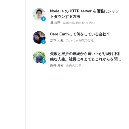
Node.js の HTTP server を優雅にシャッ
トダウンする方法
1
原 将己
Wantedly Engineer Blog
Care Earthって何をしている会社？
芝本 大毅
Care Earth株式会社
2
失敗と挫折の連続から這い上がり続ける壮
絶な人生。社長に今までとこれからを聞い
3
てみた。
新井 景介
過去の記事