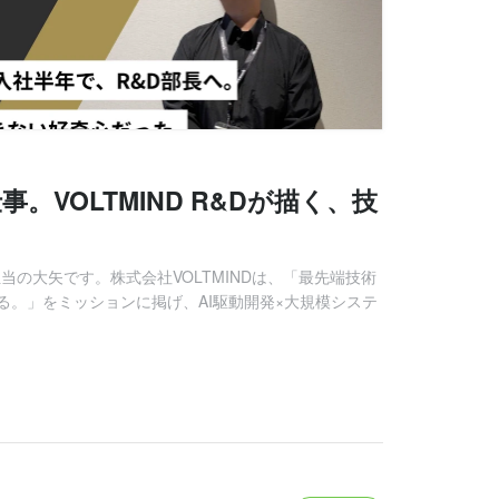
。VOLTMIND R&Dが描く、技
担当の大矢です。株式会社VOLTMINDは、「最先端技術
る。」をミッションに掲げ、AI駆動開発×大規模システ