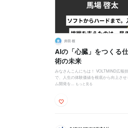
井田 桜
AIの「心臓」をつくる仕事
術の未来
みなさんこんにちは！ VOLTMIND広報
で、人生の体験価値を根底から向上させ
ム開発を...
もっと見る