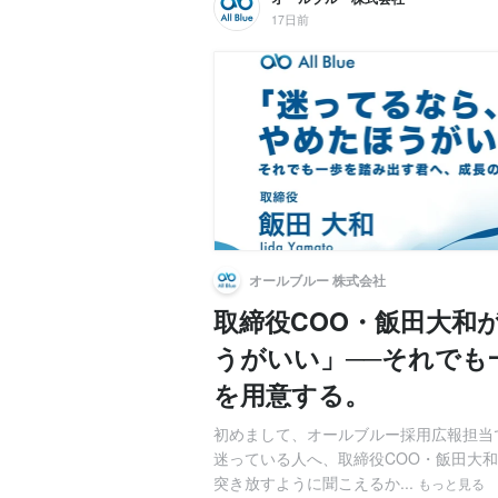
17日前
オールブルー 株式会社
取締役COO・飯田大和
うがいい」──それでも
を用意する。
初めまして、オールブルー採用広報担当
迷っている人へ、取締役COO・飯田大
突き放すように聞こえるか...
もっと見る