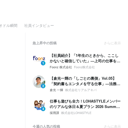
オドル瞬間
社員インタビュー
急上昇中の投稿
さらに表示
【社員紹介】「1年生のときから、ここし
かないと確信していた」—上司の仕事を奪
1
う勢いで、自分の領域を広げていく。
Foonz 株式会社
Foonz株式会社
【倉光一輝の「しごとの裏側」Vol.05】
「契約書もエンタメを守る仕事」—法務は
2
ブレーキじゃない。挑戦するための保険。
倉光 一輝
株式会社リアルアキバ
仕事も遊びも全力！LOHASTYLEメンバー
のリアルな休日＆夏プラン 2026 Summer
3
🌴☀️
採用課
株式会社LOHASTYLE
今週の人気の投稿
さらに表示