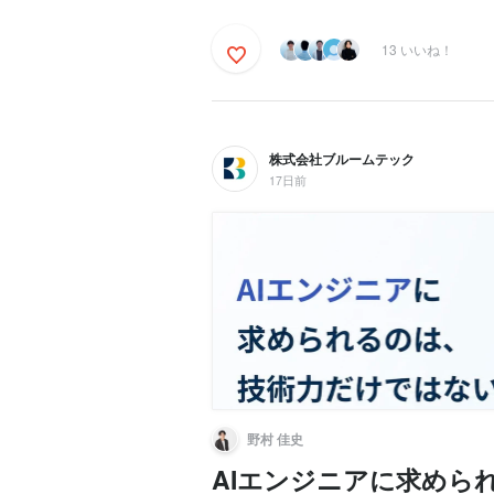
13 いいね！
株式会社ブルームテック
17日前
野村 佳史
AIエンジニアに求めら