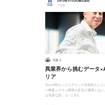
DATUM STUDIO株式会社
11日前
斉藤 立
異業界から挑むデータ×
リア
Toru.KAIエンジニアリング本部AIエ
ー概要システム開発の定石が通用しない
は高度な技...
もっと見る