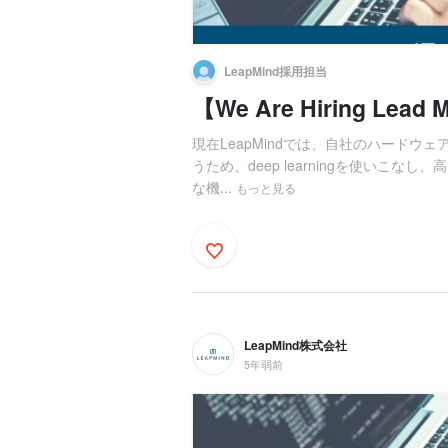
LeapMind採用担当
【We Are Hiring Lead M
現在LeapMindでは、自社のハード
うため、deep learningを使いこ
な機...
もっと見る
LeapMind株式会社
5年弱前