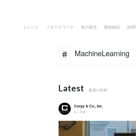
トレンド
リモートワーク
私の就活
開発秘話
採用
MachineLearning
Latest
最新の投稿
Corpy & Co., Inc.
4ヶ月前