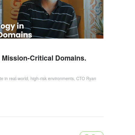
 Mission-Critical Domains.
e in real-world, high-risk environments, CTO Ryan