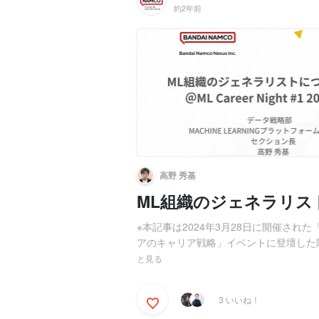
約2年前
高野 秀基
ML組織のジェネラリス
※本記事は2024年3月28日に開催された「ML
アのキャリア戦略」イベントに登壇した際
と見る
3 いいね！