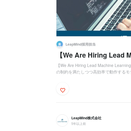
LeapMind採用担当
【We Are Hiring Lead M
【We Are Hiring Lead Machine L
の制約を満たしつつ高効率で動作するモデ
LeapMind株式会社
5年以上前