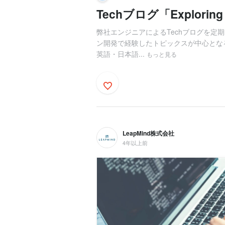
Techブログ「Exploring
弊社エンジニアによるTechブログを定
ン開発で経験したトピックスが中心となるの
英語・日本語...
もっと見る
LeapMind株式会社
4年以上前