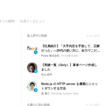
オドル瞬間
社員インタビュー
急上昇中の投稿
さらに表示
【社員紹介】「大手内定を手放して、正解
だった」—20代の使い方に、全力でこだわ
1
った理由。
Foonz 株式会社
Foonz株式会社
【実績一覧（Qoly）】著者ページ作成し
ました
2
向山 純平
Node.js の HTTP server を優雅にシャッ
トダウンする方法
3
原 将己
Wantedly Engineer Blog
今週の人気の投稿
さらに表示