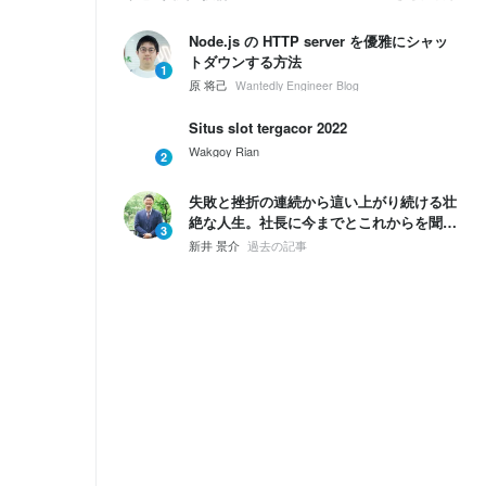
Node.js の HTTP server を優雅にシャッ
トダウンする方法
1
原 将己
Wantedly Engineer Blog
Situs slot tergacor 2022
Wakgoy Rian
2
失敗と挫折の連続から這い上がり続ける壮
絶な人生。社長に今までとこれからを聞い
3
てみた。
新井 景介
過去の記事