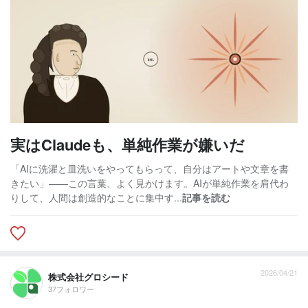
実はClaudeも、単純作業が嫌いだ
「AIに洗濯と皿洗いをやってもらって、自分はアートや文章を書
きたい」——この言葉、よく見かけます。AIが単純作業を肩代わ
りして、人間は創造的なことに集中す...
記事を読む
2026/04/21
株式会社グロシード
37フォロワー