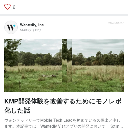
2
2026/01/27
Wantedly, Inc.
54433フォロワー
KMP開発体験を改善するためにモノレポ
化した話
ウォンテッドリーでMobile Tech Leadを務めている久保出と申し
ます。本記事では、Wantedly Visitアプリの開発において、Kotlin...