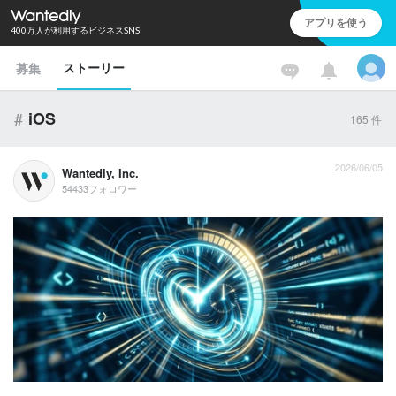
アプリを使う
400万人が利用するビジネスSNS
ストーリー
募集
#
iOS
165
件
2026/06/05
Wantedly, Inc.
54433フォロワー