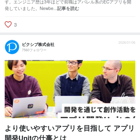
す。エンジニア歴は3年ほどで前職はアパレル系のECアプリを開
発していました。Newbe...
記事を読む
3
2026/01/06
ピクシブ株式会社
7560フォロワー
より使いやすいアプリを目指して アプリ
開発Unitの仕事とは