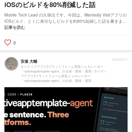
iOSのビルドを80%削減した話
Mobile Tech Lead の久保出です。今回は、Wantedly Visitアプリの
iOSビルド、とくに差分なしビルドを約80%短縮した話を書きま...
記事を読む
8
2026/05/27
安達 大輔
ネイティブアプリ3プラットフォーム実装ジェネレーター
「nativeapptemplate-agent」の企画・開発・運用 / ネイティ
ブアプリ3プラットフォーム実装ジェネレーター
「nativeapptemplate-agent」の企画・開発・運用