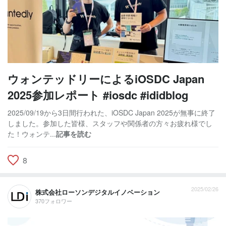
ウォンテッドリーによるiOSDC Japan
2025参加レポート #iosdc #ididblog
2025/09/19から3日間行われた、iOSDC Japan 2025が無事に終了
しました。参加した皆様、スタッフや関係者の方々お疲れ様でし
た！ウォンテ...
記事を読む
8
2025/02/26
株式会社ローソンデジタルイノベーション
370フォロワー