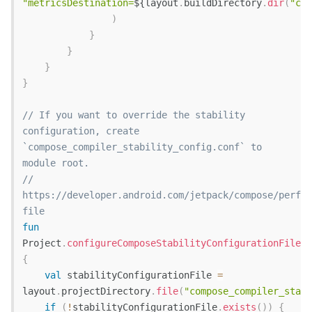
"metricsDestination=
${
layout
.
buildDirectory
.
dir
(
"com
)
}
}
}
}
// If you want to override the stability 
configuration, create 
`compose_compiler_stability_config.conf` to 
module root.
// 
https://developer.android.com/jetpack/compose/perfor
file
fun
Project
.
configureComposeStabilityConfigurationFile
(
)
{
val
 stabilityConfigurationFile 
=
layout
.
projectDirectory
.
file
(
"compose_compiler_stabi
if
(
!
stabilityConfigurationFile
.
exists
(
)
)
{