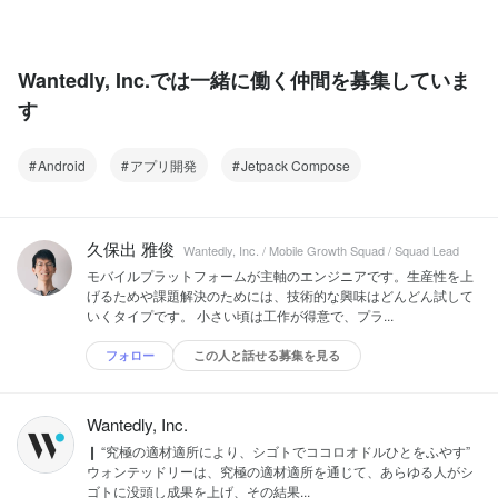
Wantedly, Inc.では一緒に働く仲間を募集していま
す
Android
アプリ開発
Jetpack Compose
久保出 雅俊
Wantedly, Inc. / Mobile Growth Squad / Squad Lead
モバイルプラットフォームが主軸のエンジニアです。生産性を上
げるためや課題解決のためには、技術的な興味はどんどん試して
いくタイプです。 小さい頃は工作が得意で、プラ...
フォロー
この人と話せる募集を見る
Wantedly, Inc.
❙ “究極の適材適所により、シゴトでココロオドルひとをふやす”
ウォンテッドリーは、究極の適材適所を通じて、あらゆる人がシ
ゴトに没頭し成果を上げ、その結果...