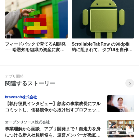
フィードバックで育てるAI開発
ScrollableTabRow の90dp制
── 暗黙知を組織の資産に変え
約に阻まれて、タブUIを自作し
る仕組みづくり
た話
アプリ開発
関連するストーリー
bravesoft株式会社
【執行役員インタビュー】顧客の事業成長にフル
コミットし、価格競争から抜け出すプロフェッシ
ョナル集団へ
オープンリソース株式会社
事業理解から面談、アプリ開発まで！自走力を身
につける新入社員研修を、運営メンバーが徹底解