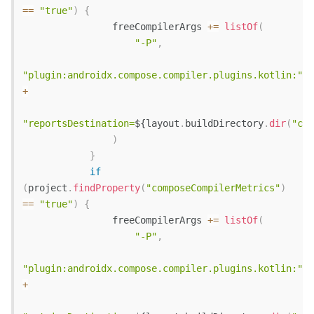
==
"true"
)
{
                freeCompilerArgs 
+=
listOf
(
"-P"
,
"plugin:androidx.compose.compiler.plugins.kotlin:"
+
"reportsDestination=
${
layout
.
buildDirectory
.
dir
(
"com
)
}
if
(
project
.
findProperty
(
"composeCompilerMetrics"
)
==
"true"
)
{
                freeCompilerArgs 
+=
listOf
(
"-P"
,
"plugin:androidx.compose.compiler.plugins.kotlin:"
+