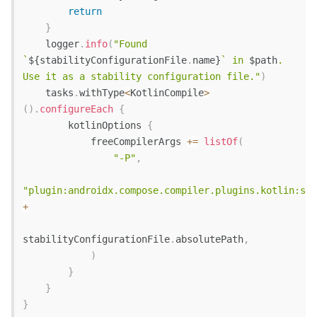
return
}
    logger
.
info
(
"Found 
`
${
stabilityConfigurationFile
.
name
}
` in 
$
path
. 
Use it as a stability configuration file."
)
    tasks
.
withType
<
KotlinCompile
>
(
)
.
configureEach
{
        kotlinOptions 
{
            freeCompilerArgs 
+=
listOf
(
"-P"
,
"plugin:androidx.compose.compiler.plugins.kotlin:sta
+
stabilityConfigurationFile
.
absolutePath
,
)
}
}
}