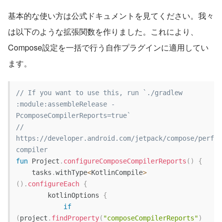
基本的な使い方は公式ドキュメントを見てください。我々
は以下のような拡張関数を作りました。これにより、
Compose設定を一括で行う自作プラグインに適用してい
ます。
// If you want to use this, run `./gradlew 
:module:assembleRelease -
PcomposeCompilerReports=true`
// 
https://developer.android.com/jetpack/compose/perfor
compiler
fun
 Project
.
configureComposeCompilerReports
(
)
{
    tasks
.
withType
<
KotlinCompile
>
(
)
.
configureEach
{
        kotlinOptions 
{
if
(
project
.
findProperty
(
"composeCompilerReports"
)