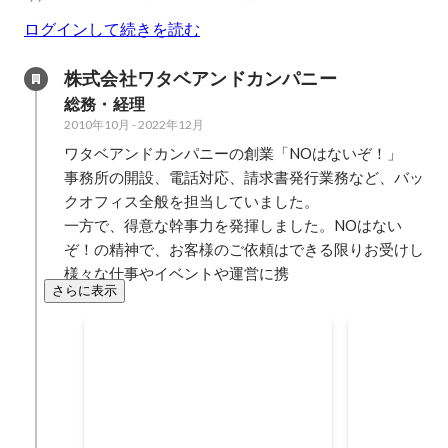
ログインして続きを読む
株式会社ワタベアンドカンパニー
総務・経理
2010年10月
-
2022年12月
ワタベアンドカンパニーの創業「NOはないぞ！」

事務所の開設、電話対応、請求書発行業務など、バッ
クオフィス全般を担当していました。

一方で、得意な幹事力を発揮しました。NOはない
ぞ！の精神で、お客様のご依頼はできる限りお受けし
様々な仕事やイベントや運営に携
さらに表示
葉山・湘南エリアへ進出・開
ホテル運営
業
お客様の要望により、葉山・湘南
ホテルリフレ
エリアへオフィスを開設しまし
ルリゾート（
た。 1件からのスタート。 海と山
営中） ホテ
2014年4月
2014年3月
では必要なメンテナンスも違いま
井沢（現在の