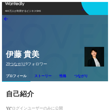
アプリを使う
400万人が利用するビジネスSNS
伊藤 貴美
29
9
つながり
フォロワー
プロフィール
ストーリー
性格
つながり
自己紹介
ログインユーザーのみに公開