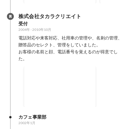
す。
運営継続中） 「NOはないぞ」
社訓でした。
株式会社タカラクリエイト
受付
2004年
-
2010年10月
電話対応や来客対応、社用車の管理や、名刺の管理、
贈答品のセレクト、管理をしていました。

お客様の名前と顔、電話番号を覚えるのが得意でし
た。
秘書室の開設
・秘書を目指して、まずは秘書検
定を３級から勉強しました。 ・１
級取得後には秘書室を開設しまし
2005年1月
-
2007年10月
た。 ・独学での秘書業務でしたが
仕事の基本を学ぶことができまし
た。
カフェ事業部
2002年1月