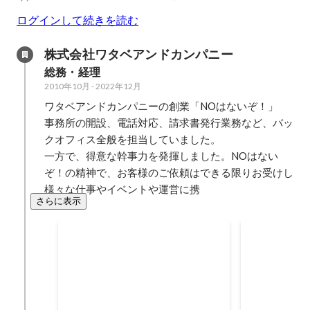
ログインして続きを読む
株式会社ワタベアンドカンパニー
総務・経理
2010年10月
-
2022年12月
ワタベアンドカンパニーの創業「NOはないぞ！」

事務所の開設、電話対応、請求書発行業務など、バッ
クオフィス全般を担当していました。

一方で、得意な幹事力を発揮しました。NOはない
ぞ！の精神で、お客様のご依頼はできる限りお受けし
様々な仕事やイベントや運営に携
さらに表示
葉山・湘南エリアへ進出・開
ホテル運営
業
お客様の要望により、葉山・湘南
ホテルリフレ
エリアへオフィスを開設しまし
ルリゾート（
た。 1件からのスタート。 海と山
営中） ホテ
2014年4月
2014年3月
では必要なメンテナンスも違いま
井沢（現在の