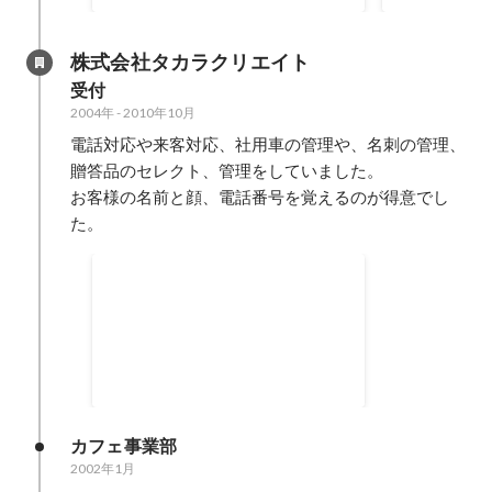
す。
運営継続中） 「NOはないぞ」
社訓でした。
株式会社タカラクリエイト
受付
2004年
-
2010年10月
電話対応や来客対応、社用車の管理や、名刺の管理、
贈答品のセレクト、管理をしていました。

お客様の名前と顔、電話番号を覚えるのが得意でし
た。
秘書室の開設
・秘書を目指して、まずは秘書検
定を３級から勉強しました。 ・１
級取得後には秘書室を開設しまし
2005年1月
-
2007年10月
た。 ・独学での秘書業務でしたが
仕事の基本を学ぶことができまし
た。
カフェ事業部
2002年1月