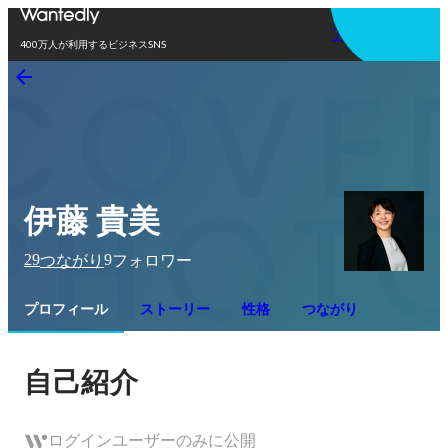
アプリを使う
400万人が利用するビジネスSNS
伊藤 貴美
29
9
つながり
フォロワー
プロフィール
ストーリー
性格
つながり
自己紹介
ログインユーザーのみに公開