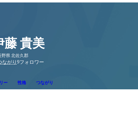
伊藤 貴美
長野県 北佐久郡
9
つながり
フォロワー
リー
性格
つながり