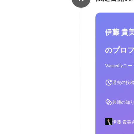
伊藤 貴
のプロ
Wantedl
過去の投
共通の知
伊藤 貴美