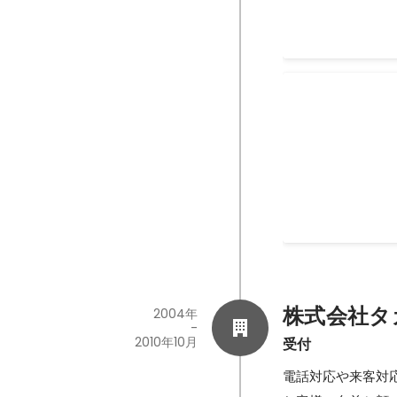
2014年4月
別荘ケータリ
最初は、別荘での
い。というご依頼
フケータリングサービス
初は、BBQで用
2011年5月
目 炭火を起こし
をお待たせしてし
サラダや前菜をお
るようになりまし
いよね。 ５０人
株式会社タ
2004年
れるよね？などな
-
2010年10月
受付
対応しておりまし
ビスに行きつきま
電話対応や来客対
です。