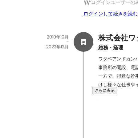
ログインユーザーの
ログインして続きを読む
株式会社ワ
2010年10月
-
2022年12月
総務・経理
ワタベアンドカンパ
事務所の開設、電
一方で、得意な幹
けし様々な仕事や
さらに表示
葉山・湘南エ
お客様の要望によ
ィスを開設しまし
と山では必要なメ