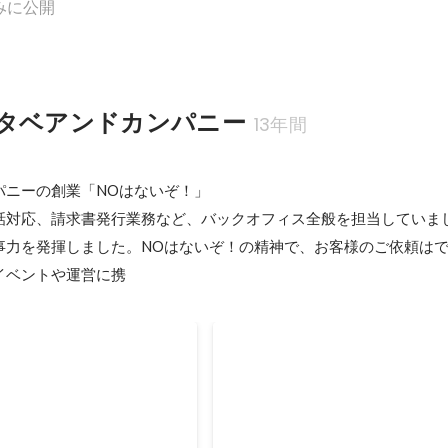
みに公開
タベアンドカンパニー
13年間
ニーの創業「NOはないぞ！」

話対応、請求書発行業務など、バックオフィス全般を担当していまし
事力を発揮しました。NOはないぞ！の精神で、お客様のご依頼は
イベントや運営に携
リアへ進出・開業
ホテル運営を開始しました。
り、葉山・湘南エリアへオフ
ホテルリフレッシュエッセンシャ
た。 1件からのスタート。 海
（現在はオーナーが運営中） ホテ
ンテナンスも違います。
ェール旧軽井沢（現在の株式会社W