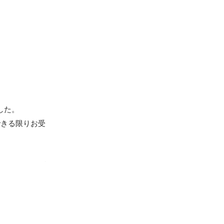
た。

できる限りお受
ルリゾート
ルグランヴ
oakにて運