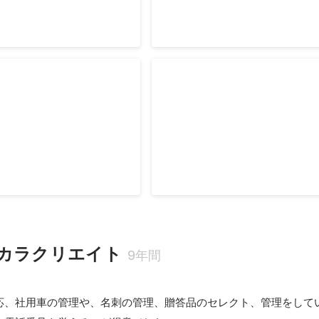
営継続中） 「NOはないぞ」
2014年3月
ングサービスの開始
わため〜るの発行開始
BBQで焼き手をやってほし
とにかく軽井沢に来ていただくき
からスタートした「出張シェ
たい。という一心でできた「わた
」です。 開始した当
2025年1月で177号目を発行しま
意されたお肉を焼くという役
わため〜る展をやりたいな。
2010年12月
て、お肉が焼けるまでお客様
まうため、レストランさんへ
願いさせていただきお持ちす
た。 デザートもあったらい
ぐらいゲストがいるけど受け
カラクリエイト
9年間
どお客様のご要望を一つづつ
たら、現在の出張シェフサー
した。 現在進行形で進化中
応、社用車の管理や、名刺の管理、贈答品のセレクト、管理をしてい