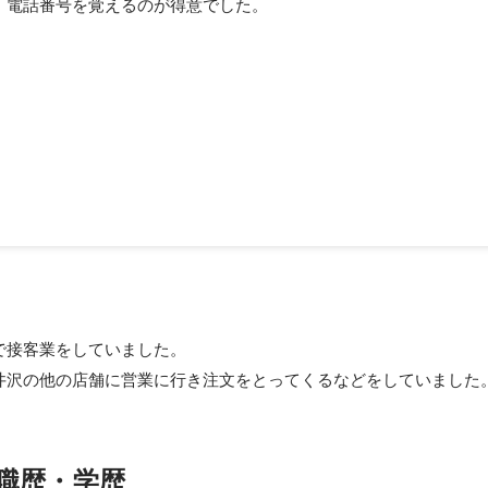
、電話番号を覚えるのが得意でした。
、まずは秘書検定を３級から勉強しました。 ・１級取得後には秘書室
秘書業務でしたが仕事の基本を学ぶことができました。
10月
接客業をしていました。

井沢の他の店舗に営業に行き注文をとってくるなどをしていました
職歴・学歴