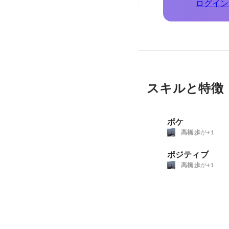
ログイン
スキルと特徴
ボケ
高橋 歩
が+1
ポジティブ
高橋 歩
が+1