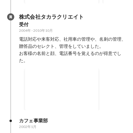
す。
運営継続中） 「NOはないぞ」
社訓でした。
株式会社タカラクリエイト
受付
2004年
-
2010年10月
電話対応や来客対応、社用車の管理や、名刺の管理、
贈答品のセレクト、管理をしていました。

お客様の名前と顔、電話番号を覚えるのが得意でし
た。
秘書室の開設
・秘書を目指して、まずは秘書検
定を３級から勉強しました。 ・１
級取得後には秘書室を開設しまし
2005年1月
-
2007年10月
た。 ・独学での秘書業務でしたが
仕事の基本を学ぶことができまし
た。
カフェ事業部
2002年1月