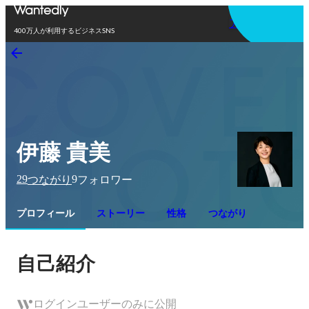
アプリを使う
400万人が利用するビジネスSNS
伊藤 貴美
29
9
つながり
フォロワー
プロフィール
ストーリー
性格
つながり
自己紹介
ログインユーザーのみに公開