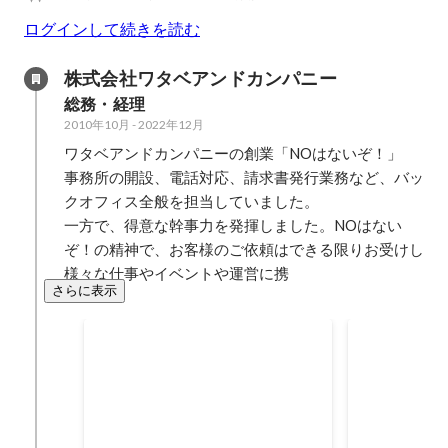
ログインして続きを読む
株式会社ワタベアンドカンパニー
総務・経理
2010年10月
-
2022年12月
ワタベアンドカンパニーの創業「NOはないぞ！」

事務所の開設、電話対応、請求書発行業務など、バッ
クオフィス全般を担当していました。

一方で、得意な幹事力を発揮しました。NOはない
ぞ！の精神で、お客様のご依頼はできる限りお受けし
様々な仕事やイベントや運営に携
さらに表示
葉山・湘南エリアへ進出・開
ホテル運営
業
お客様の要望により、葉山・湘南
ホテルリフレ
エリアへオフィスを開設しまし
ルリゾート（
た。 1件からのスタート。 海と山
営中） ホテ
2014年4月
2014年3月
では必要なメンテナンスも違いま
井沢（現在の