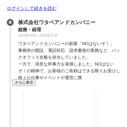
ログインして続きを読む
株式会社ワタベアンドカンパニー
総務・経理
2010年10月
-
2022年12月
ワタベアンドカンパニーの創業「NOはないぞ！」

事務所の開設、電話対応、請求書発行業務など、バッ
クオフィス全般を担当していました。

一方で、得意な幹事力を発揮しました。NOはない
ぞ！の精神で、お客様のご依頼はできる限りお受けし
様々な仕事やイベントや運営に携
さらに表示
葉山・湘南エリアへ進出・開
ホテル運営
業
お客様の要望により、葉山・湘南
ホテルリフレ
エリアへオフィスを開設しまし
ルリゾート（
た。 1件からのスタート。 海と山
営中） ホテ
2014年4月
2014年3月
では必要なメンテナンスも違いま
井沢（現在の