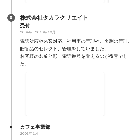
す。
運営継続中） 「NOはないぞ」
社訓でした。
株式会社タカラクリエイト
受付
2004年
-
2010年10月
電話対応や来客対応、社用車の管理や、名刺の管理、
贈答品のセレクト、管理をしていました。

お客様の名前と顔、電話番号を覚えるのが得意でし
た。
秘書室の開設
・秘書を目指して、まずは秘書検
定を３級から勉強しました。 ・１
級取得後には秘書室を開設しまし
2005年1月
-
2007年10月
た。 ・独学での秘書業務でしたが
仕事の基本を学ぶことができまし
た。
カフェ事業部
2002年1月