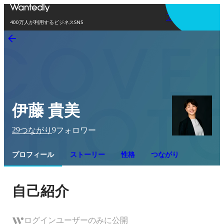
アプリを使う
400万人が利用するビジネスSNS
伊藤 貴美
29
9
つながり
フォロワー
プロフィール
ストーリー
性格
つながり
自己紹介
ログインユーザーのみに公開