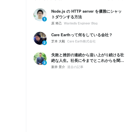
Node.js の HTTP server を優雅にシャッ
トダウンする方法
1
原 将己
Wantedly Engineer Blog
Care Earthって何をしている会社？
芝本 大毅
Care Earth株式会社
2
失敗と挫折の連続から這い上がり続ける壮
絶な人生。社長に今までとこれからを聞い
3
てみた。
新井 景介
過去の記事