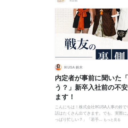
8日前
IKUSA 鈴木
内定者が事前に聞いた「
う？」新卒入社前の不
ます！
こんにちは！株式会社IKUSA人事の鈴
話はたくさん出てきます。でも、実際に
っぱり忙しい？」「若手...
もっと見る