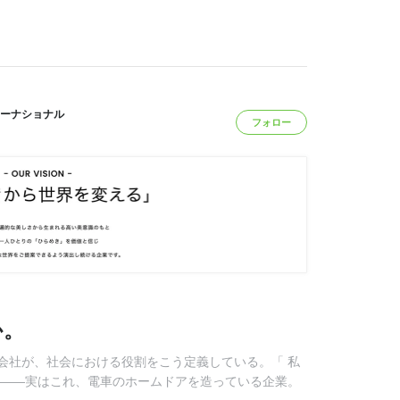
ーナショナル
フォロー
か。
会社が、社会における役割をこう定義している。「 私
 ――実はこれ、電車のホームドアを造っている企業。