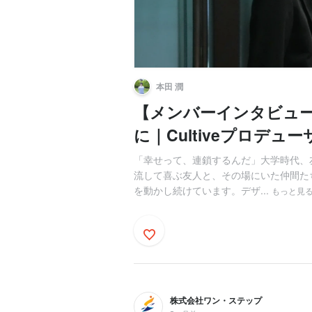
本田 潤
【メンバーインタビュ
に｜Cultiveプロデュー
「幸せって、連鎖するんだ」大学時代、
流して喜ぶ友人と、その場にいた仲間た
を動かし続けています。デザ...
もっと見
株式会社ワン・ステップ