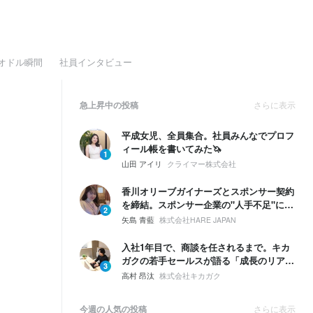
オドル瞬間
社員インタビュー
急上昇中の投稿
さらに表示
平成女児、全員集合。社員みんなでプロフ
ィール帳を書いてみた🦄
1
山田 アイリ
クライマー株式会社
香川オリーブガイナーズとスポンサー契約
を締結。スポンサー企業の"人手不足"に本
2
気で向き合う！
矢島 青藍
株式会社HARE JAPAN
入社1年目で、商談を任されるまで。キカ
ガクの若手セールスが語る「成長のリア
3
ル」
高村 昂汰
株式会社キカガク
今週の人気の投稿
さらに表示