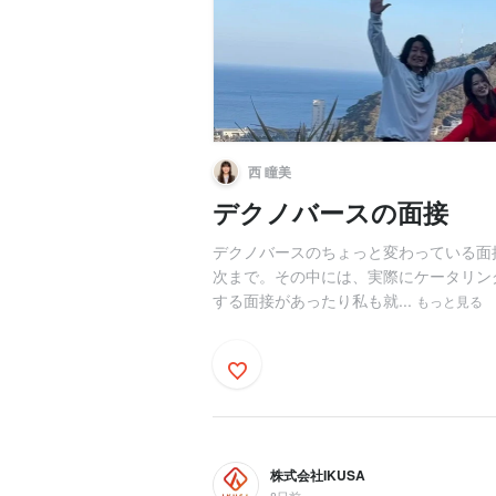
西 瞳美
デクノバースの面接
デクノバースのちょっと変わっている面
次まで。その中には、実際にケータリン
する面接があったり私も就...
もっと見る
株式会社IKUSA