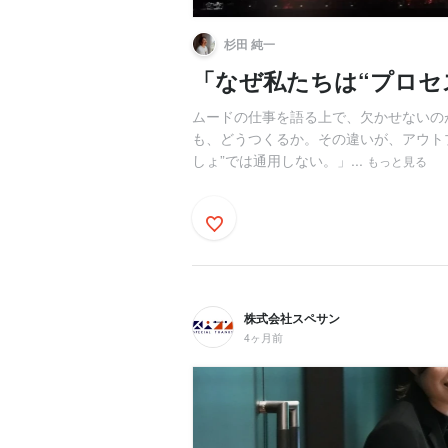
杉田 純一
「なぜ私たちは“プロセ
ムードの仕事を語る上で、欠かせないの
も、どうつくるか。その違いが、アウト
しょ”では通用しない。」...
もっと見る
株式会社スペサン
4ヶ月前