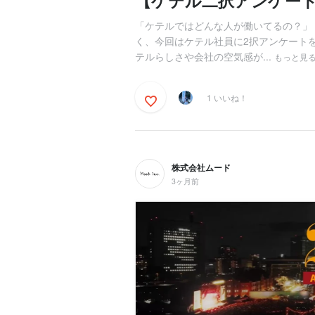
【ケテル二択アンケートv
「ケテルではどんな人が働いてるの？」
く、今回はケテル社員に2択アンケート
テルらしさや会社の空気感が...
もっと見
1 いいね！
株式会社ムード
3ヶ月前