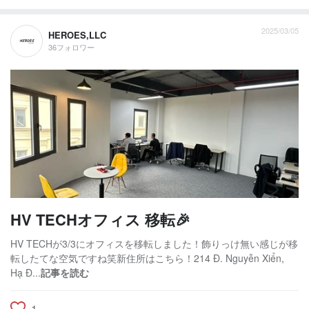
2025/03/05
HEROES,LLC
36フォロワー
HV TECHオフィス 移転🎉
HV TECHが3/3にオフィスを移転しました！飾りっけ無い感じが移
転したてな空気ですね笑新住所はこちら！214 Đ. Nguyễn Xiển,
Hạ Đ...
記事を読む
1