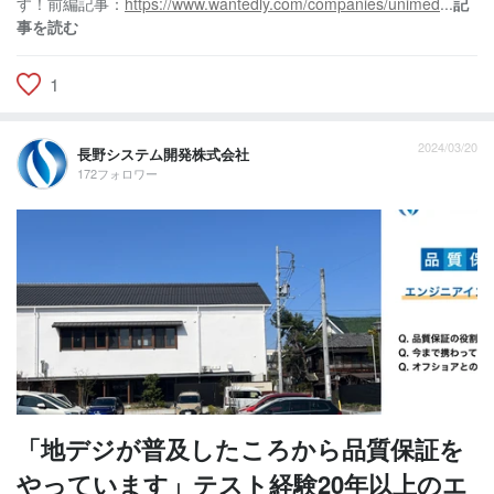
す！前編記事：
https://www.wantedly.com/companies/unimed
...
記
事を読む
1
2024/03/20
長野システム開発株式会社
172フォロワー
「地デジが普及したころから品質保証を
やっています」テスト経験20年以上のエ