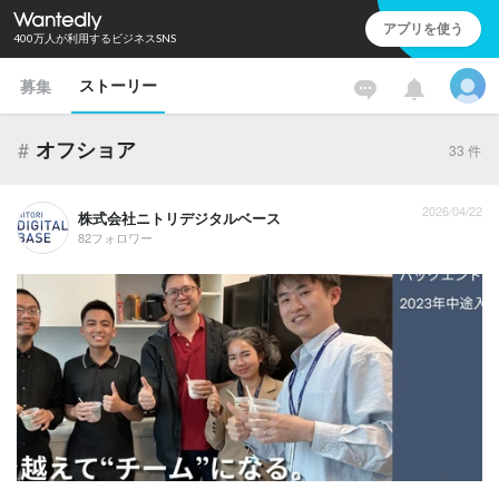
アプリを使う
400万人が利用するビジネスSNS
ストーリー
募集
#
オフショア
33
件
2026/04/22
株式会社ニトリデジタルベース
82フォロワー