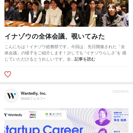
イナゾウの全体会議、覗いてみた
こんにちは！イナゾウ総務部です。今回は、先日開催された「全
体会議」の様子をご紹介します！少しでも “イナゾウらしさ”を 感
じていただけるとうれしいです。全...
記事を読む
2025/04/24
Wantedly, Inc.
54432フォロワー