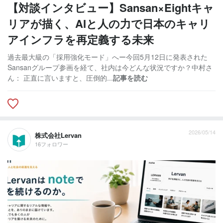
【対談インタビュー】Sansan×Eightキャ
リアが描く、AIと人の力で日本のキャリ
アインフラを再定義する未来
過去最大級の「採用強化モード」へー今回5月12日に発表された
Sansanグループ参画を経て、社内は今どんな状況ですか？中村さ
ん： 正直に言いますと、圧倒的...
記事を読む
2026/05/14
株式会社Lervan
16フォロワー