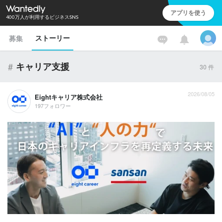
アプリを使う
400万人が利用するビジネスSNS
ストーリー
募集
#
キャリア支援
30
件
2026/08/05
Eightキャリア株式会社
197フォロワー