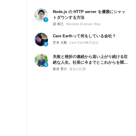
Node.js の HTTP server を優雅にシャッ
トダウンする方法
1
原 将己
Wantedly Engineer Blog
Care Earthって何をしている会社？
芝本 大毅
Care Earth株式会社
2
失敗と挫折の連続から這い上がり続ける壮
絶な人生。社長に今までとこれからを聞い
3
てみた。
新井 景介
過去の記事