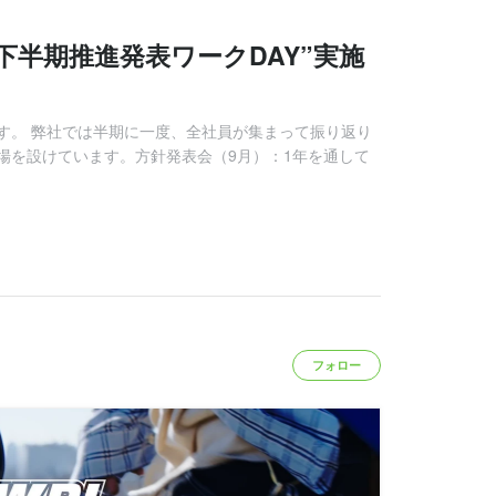
下半期推進発表ワークDAY”実施
す。 弊社では半期に一度、全社員が集まって振り返り
場を設けています。方針発表会（9月）：1年を通して
フォロー