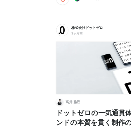
株式会社ドットゼロ
3ヶ月前
高井 雅己
ドットゼロの一気通貫
ンドの本質を貫く制作