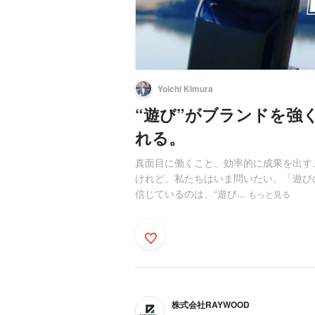
Yoichi Kimura
“遊び”がブランドを強
れる。
真面目に働くこと、効率的に成果を出す
けれど、私たちはいま問いたい。「遊びの
信じているのは、“遊び...
もっと見る
株式会社RAYWOOD