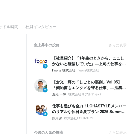
オドル瞬間
社員インタビュー
急上昇中の投稿
さらに表示
【社員紹介】「1年生のときから、ここし
かないと確信していた」—上司の仕事を奪
1
う勢いで、自分の領域を広げていく。
Foonz 株式会社
Foonz株式会社
【倉光一輝の「しごとの裏側」Vol.05】
「契約書もエンタメを守る仕事」—法務は
2
ブレーキじゃない。挑戦するための保険。
倉光 一輝
株式会社リアルアキバ
仕事も遊びも全力！LOHASTYLEメンバー
のリアルな休日＆夏プラン 2026 Summer
3
🌴☀️
採用課
株式会社LOHASTYLE
今週の人気の投稿
さらに表示