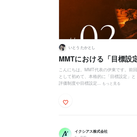
いとう たかとし
MMTにおける「目標設
こんにちは。MMT代表の伊東です。前回
として初めて、本格的に「目標設定」と
評価制度や目標設定...
もっと見る
イクシアス株式会社