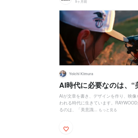
9ヶ月前
Yoichi Kimura
AI時代に必要なのは、“
AIが文章を書き、デザインを作り、映像
われる時代に生きています。RAYWOO
るのは、「美意識...
もっと見る