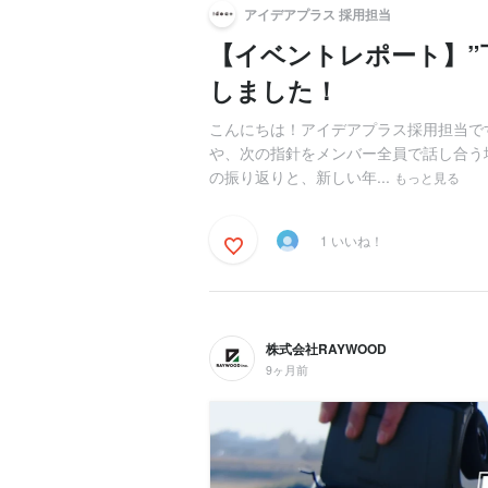
アイデアプラス 採用担当
【イベントレポート】”
しました！
こんにちは！アイデアプラス採用担当で
や、次の指針をメンバー全員で話し合う
の振り返りと、新しい年...
もっと見る
1 いいね！
株式会社RAYWOOD
9ヶ月前