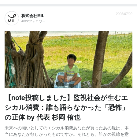
2025/07/22
株式会社MiL
4022フォロワー
【note投稿しました】監視社会が生むエ
シカル消費：誰も語らなかった「恐怖」
の正体 by 代表 杉岡 侑也
未来への願いとしてのエシカル消費あなたが買ったあの服は、本
当にあなたが欲しかったものですか。それとも、誰かの視線を意