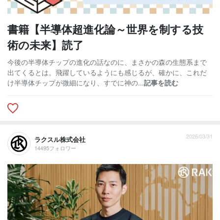
書籍【半導体超進化論～世界を制する技
術の未来】読了
今後の半導体チップの進化の話なのに、まさかの森の生態系まで
出てくるとは。飛躍しているようにも感じるが、確かに、これだ
け半導体チップが微細になり、すでに神の...
記事を読む
2026/03/31
ラクスル株式会社
14495フォロワー