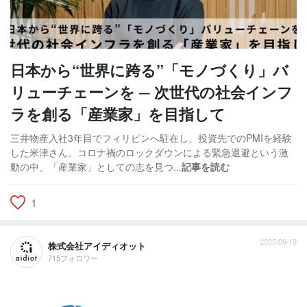
日本から“世界に跨る”「モノづくり」バ
リューチェーンを ─ 次世代の社会インフ
ラを創る「産業家」を目指して
三井物産入社3年目でフィリピンへ駐在し、投資先でのPMIを経験
した米津さん。コロナ禍のロックダウンによる緊急退避という激
動の中、「産業家」としての志を見つ...
記事を読む
1
2025/09/19
株式会社アイディオット
715フォロワー