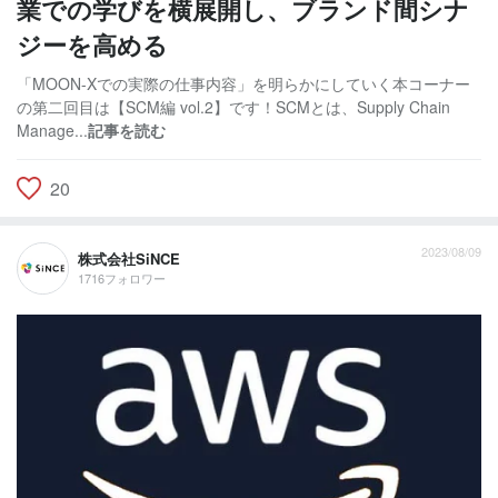
業での学びを横展開し、ブランド間シナ
ジーを高める
「MOON-Xでの実際の仕事内容」を明らかにしていく本コーナー
の第二回目は【SCM編 vol.2】です！SCMとは、Supply Chain
Manage...
記事を読む
20
2023/08/09
株式会社SiNCE
1716フォロワー