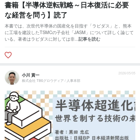
書籍【半導体逆転戦略～日本復活に必要
な経営を問う】読了
本書では、次世代半導体の国産化を目指す「ラピダス」と、熊本
に工場を建設したTSMCの子会社「JASM」について詳しく論じて
いる。著者はラピダスに対しては非...
記事を読む
2026/05/05
小川 貢一
株式会社 TBSグロウディア / 人事本部