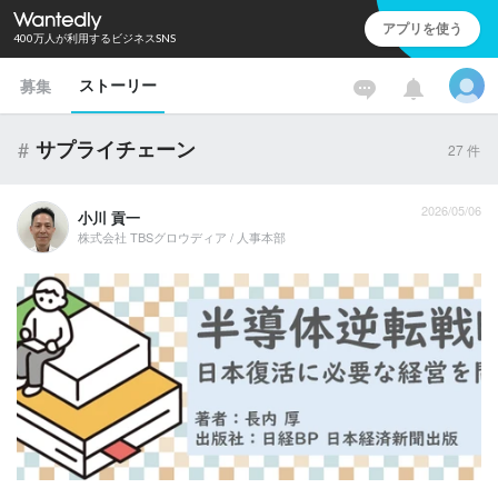
アプリを使う
400万人が利用するビジネスSNS
ストーリー
募集
#
サプライチェーン
27
件
2026/05/06
小川 貢一
株式会社 TBSグロウディア / 人事本部