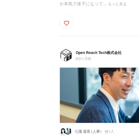
か本気で迷子になって...
もっと見る
Open Reach Tech株式会社
約2ヶ月前
七瀬 遥香 (人事）
他1人