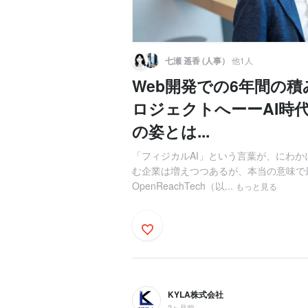
七瀬 遥香 (人事）
他1人
Web開発での6年間の
ロジェクトへーーAI時
の姿とは...
「フィジカルAI」という言葉が、にわか
む企業は増えつつあるが、本当の意味で
OpenReachTech（以...
もっと見る
KYLA株式会社
2ヶ月前