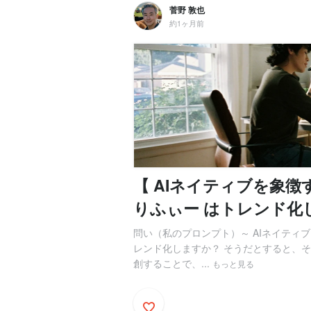
菅野 敦也
約1ヶ月前
【 AIネイティブを象徴
りふぃー はトレンド化
問い（私のプロンプト）～ AIネイティ
レンド化しますか？ そうだとすると、
創することで、...
もっと見る