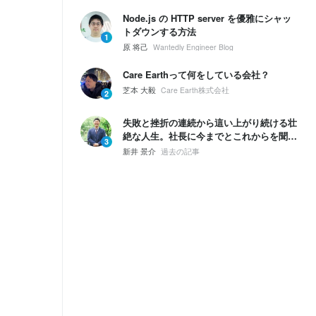
Node.js の HTTP server を優雅にシャッ
トダウンする方法
1
原 将己
Wantedly Engineer Blog
Care Earthって何をしている会社？
芝本 大毅
Care Earth株式会社
2
失敗と挫折の連続から這い上がり続ける壮
絶な人生。社長に今までとこれからを聞い
3
てみた。
新井 景介
過去の記事