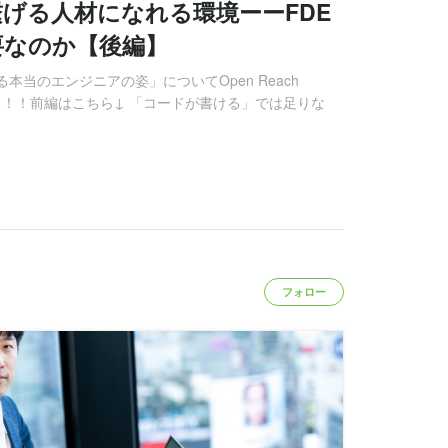
げる人材になれる環境ーーFDE
要なのか【後編】
本当のエンジニアの姿」についてOpen Reach
語る！！前編はこちら↓ 「コードが書ける」では足りな
フォロー