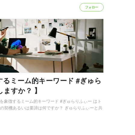
フォロー
するミーム的キーワード #ぎゅら
しますか？ 】
ブを象徴するミーム的キーワード #ぎゅらりふぃー はト
その契機あるいは要諦は何ですか？ ぎゅらりふぃーと共