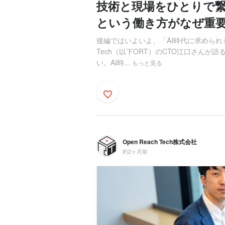
技術と現場をひとりで繋
という働き方がなぜ重
後編ではいよいよ、「AI時代に求められる
Tech（以下ORT）のCTO江口さんが
い。AI時...
もっと見る
Open Reach Tech株式会社
約2ヶ月前