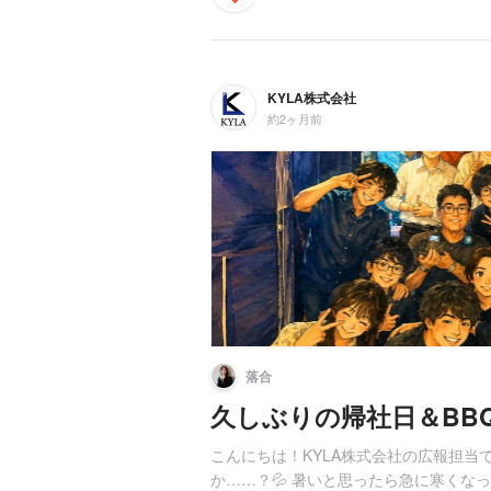
KYLA株式会社
約2ヶ月前
落合
久しぶりの帰社日＆BB
こんにちは！KYLA株式会社の広報担
か……？💦 暑いと思ったら急に寒くな