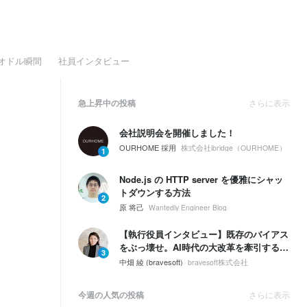
オドル瞬間
社員インタビュー
急上昇中の投稿
さらに表示
会社説明会を開催しました！
OURHOME 採用
株式会社ibridge（OURHOME）
1
Node.js の HTTP server を優雅にシャッ
トダウンする方法
2
原 将己
Wantedly Engineer Blog
【執行役員インタビュー】既存のバイアス
をぶっ壊せ。AI時代の大改革を牽引する
3
「自走型組織」と、次世代のものづくり
中畑 綾 (bravesoft)
bravesoft株式会社
今週の人気の投稿
さらに表示