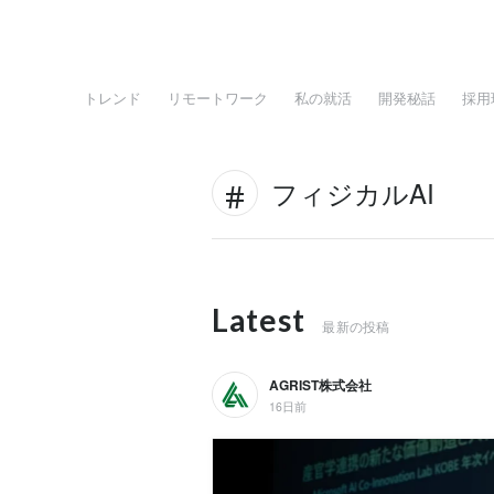
トレンド
リモートワーク
私の就活
開発秘話
採用
フィジカルAI
Latest
最新の投稿
AGRIST株式会社
16日前