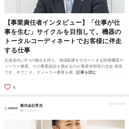
【事業責任者インタビュー】「仕事が仕
事を生む」サイクルを目指して。機器の
トータルコーディネートでお客様に伴走
する仕事
北海道内に9つの拠点を持ち、地域医療をサポートする医療機器デ
ィーラー事業。その事業統括を務めるのが事業本部長の北友 偉美
です。今でこそ、ディーラー事業を牽...
記事を読む
6
2023/01/26
株式会社常光
80フォロワー