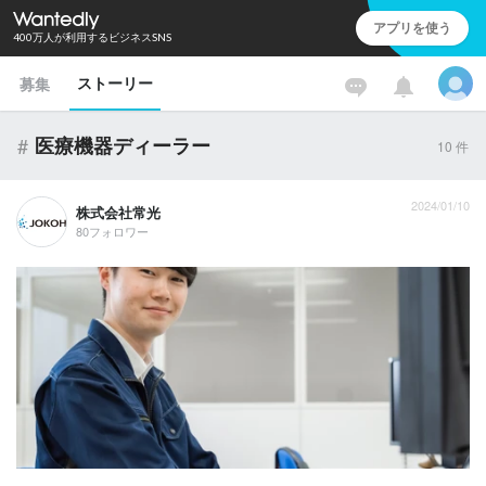
アプリを使う
400万人が利用するビジネスSNS
ストーリー
募集
#
医療機器ディーラー
10
件
2024/01/10
株式会社常光
80フォロワー