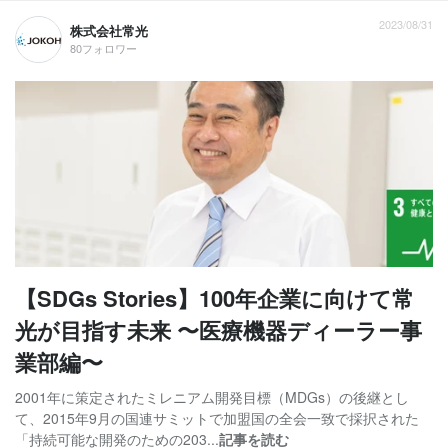
2023/08/31
株式会社常光
80フォロワー
【SDGs Stories】100年企業に向けて常
光が目指す未来 〜医療機器ディーラー事
業部編〜
2001年に策定されたミレニアム開発目標（MDGs）の後継とし
て、2015年9月の国連サミットで加盟国の全会一致で採択された
「持続可能な開発のための203...
記事を読む