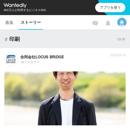
アプリを使う
400万人が利用するビジネスSNS
ストーリー
募集
#
印刷
19
件
2025/08/18
合同会社LOCUS BRiDGE
16フォロワー