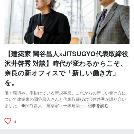
【建築家 関谷昌人×JITSUGYO代表取締役
沢井啓秀 対談】時代が変わるからこそ、
奈良の新オフィスで「新しい働き方」
を。
働く環境や、手掛けている新規事業、これからの新しい働き方に
ついて建築家の関谷昌人さんと代表取締役の沢井啓秀が語り合い
ました。◆関谷昌人 建築家・一級建築士...
記事を読む
6