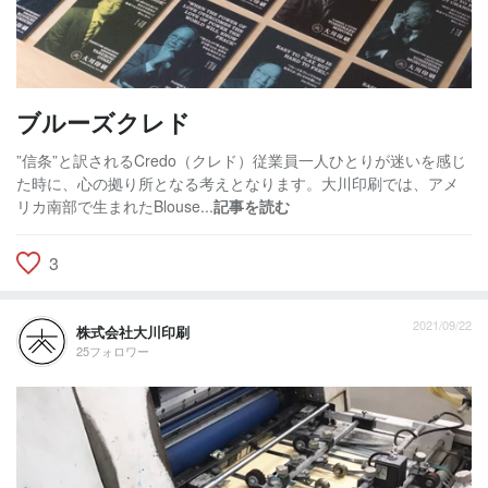
ブルーズクレド
”信条”と訳されるCredo（クレド）従業員一人ひとりが迷いを感じ
た時に、心の拠り所となる考えとなります。大川印刷では、アメ
リカ南部で生まれたBlouse...
記事を読む
3
2021/09/22
株式会社大川印刷
25フォロワー