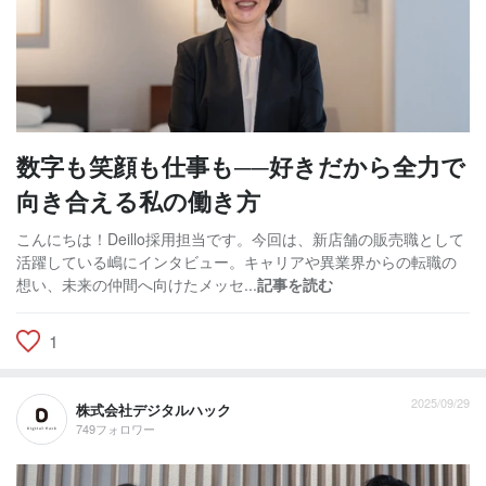
数字も笑顔も仕事も──好きだから全力で
向き合える私の働き方
こんにちは！Deillo採用担当です。今回は、新店舗の販売職として
活躍している嶋にインタビュー。キャリアや異業界からの転職の
想い、未来の仲間へ向けたメッセ...
記事を読む
1
2025/09/29
株式会社デジタルハック
749フォロワー