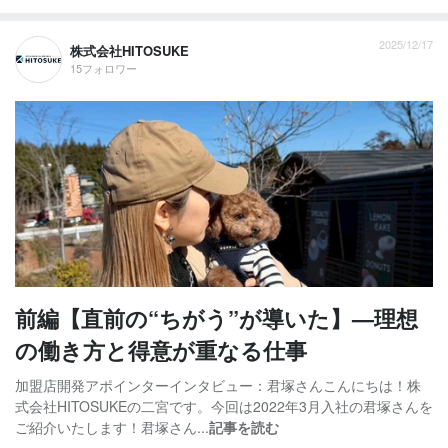
2025/12/17
株式会社HITOSUKE
15フォロワー
前編【直前の“ちがう”が導いた】—理想
の働き方と得意が重なる仕事
加盟店開発アポインターインタビュー：君塚さんこんにちは！株
式会社HITOSUKEの二宮です。今回は2022年3月入社の君塚さんを
ご紹介いたします！君塚さん...
記事を読む