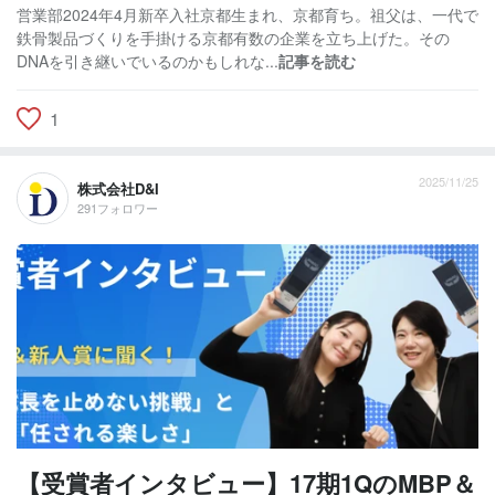
営業部2024年4月新卒入社京都生まれ、京都育ち。祖父は、一代で
鉄骨製品づくりを手掛ける京都有数の企業を立ち上げた。その
DNAを引き継いでいるのかもしれな...
記事を読む
1
2025/11/25
株式会社D&I
291フォロワー
【受賞者インタビュー】17期1QのMBP＆