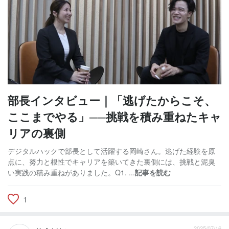
部長インタビュー｜「逃げたからこそ、
ここまでやる」──挑戦を積み重ねたキャ
リアの裏側
デジタルハックで部長として活躍する岡崎さん。逃げた経験を原
点に、努力と根性でキャリアを築いてきた裏側には、挑戦と泥臭
い実践の積み重ねがありました。Q1. ...
記事を読む
1
2025/07/16