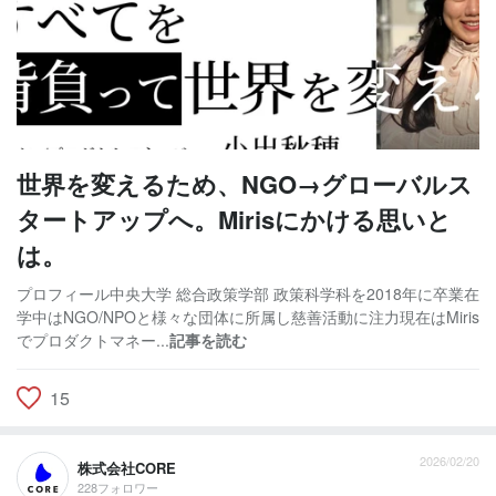
世界を変えるため、NGO→グローバルス
タートアップへ。Mirisにかける思いと
は。
プロフィール中央大学 総合政策学部 政策科学科を2018年に卒業在
学中はNGO/NPOと様々な団体に所属し慈善活動に注力現在はMiris
でプロダクトマネー...
記事を読む
15
2026/02/20
株式会社CORE
228フォロワー