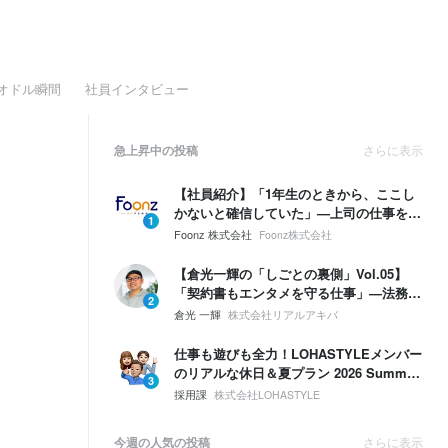
オドル瞬間
社員インタビュー
急上昇中の投稿
さらに表示
【社員紹介】「1年生のときから、ここし
かないと確信していた」—上司の仕事を奪
1
う勢いで、自分の領域を広げていく。
Foonz 株式会社
Foonz株式会社
【倉光一輝の「しごとの裏側」Vol.05】
「契約書もエンタメを守る仕事」—法務は
2
ブレーキじゃない。挑戦するための保険。
倉光 一輝
株式会社リアルアキバ
仕事も遊びも全力！LOHASTYLEメンバー
のリアルな休日＆夏プラン 2026 Summer
3
🌴☀️
採用課
株式会社LOHASTYLE
今週の人気の投稿
さらに表示