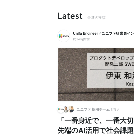
Latest
最新の投稿
Unifa Engineer／ユニファ従業員
約14時間前
ユニファ 採用チーム
他9人
「一番身近で、一番大
先端のAI活用で社会課