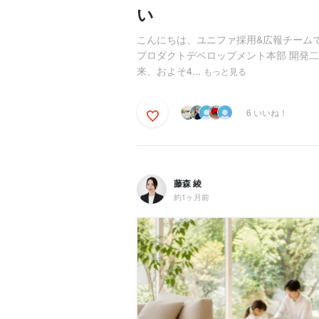
い
こんにちは、ユニファ採用&広報チームで
プロダクトデベロップメント本部 開発二
来、およそ4...
もっと見る
6 いいね！
藤森 綾
約1ヶ月前