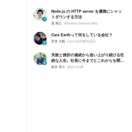
Node.js の HTTP server を優雅にシャッ
トダウンする方法
1
原 将己
Wantedly Engineer Blog
Care Earthって何をしている会社？
芝本 大毅
Care Earth株式会社
2
失敗と挫折の連続から這い上がり続ける壮
絶な人生。社長に今までとこれからを聞い
3
てみた。
新井 景介
過去の記事