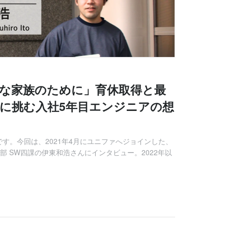
切な家族のために」育休取得と最
題に挑む入社5年目エンジニアの想
す。今回は、2021年4月にユニファへジョインした、
部 SW四課の伊東和浩さんにインタビュー。2022年以