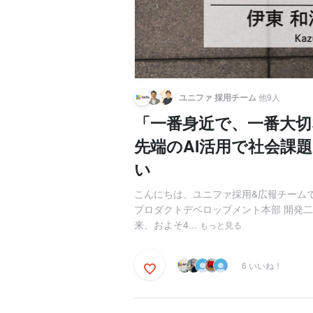
ユニファ 採用チーム
他9人
「一番身近で、一番大
先端のAI活用で社会課
い
こんにちは、ユニファ採用&広報チームで
プロダクトデベロップメント本部 開発二
来、およそ4...
もっと見る
6 いいね！