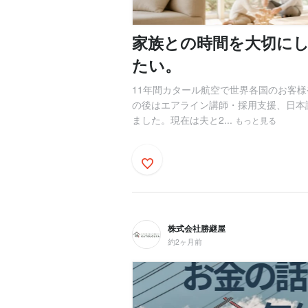
家族との時間を大切に
たい。
11年間カタール航空で世界各国のお客様
の後はエアライン講師・採用支援、日本
ました。現在は夫と2...
もっと見る
株式会社勝継屋
約2ヶ月前