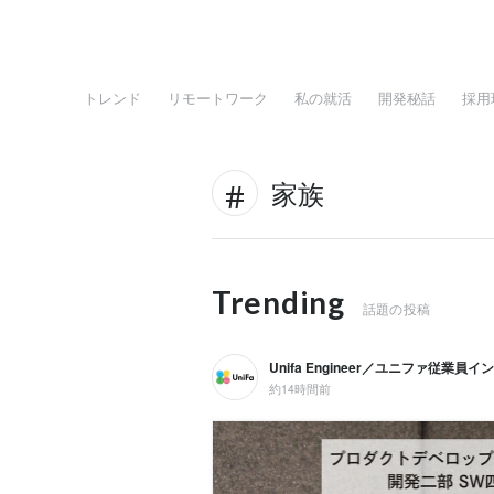
トレンド
リモートワーク
私の就活
開発秘話
採用
家族
Trending
話題の投稿
Unifa Engineer／ユニファ従業員
約14時間前