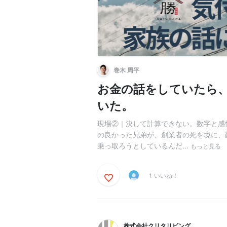
巻木 周平
お金の話をしていたら
いた。
現場②｜決して計算できない。数字と感
の良かった兄弟が、創業者の死を境に、
乗っ取ろうとしているんだ...
もっと見る
1 いいね！
株式会社クリタリビング