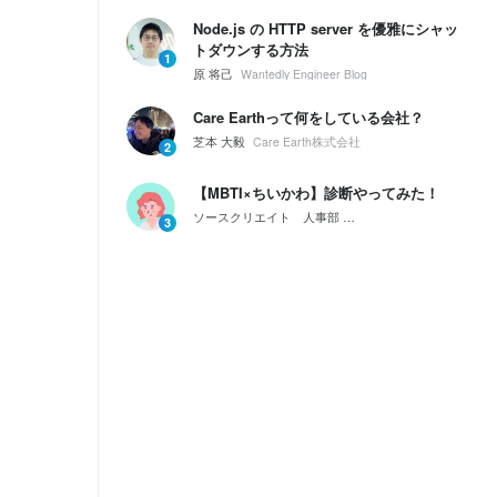
Node.js の HTTP server を優雅にシャッ
トダウンする方法
1
原 将己
Wantedly Engineer Blog
Care Earthって何をしている会社？
芝本 大毅
Care Earth株式会社
2
【MBTI×ちいかわ】診断やってみた！
ソースクリエイト 人事部
会社紹介｜ソースクリエイ
3