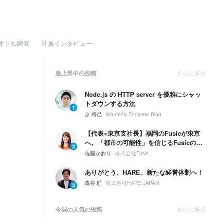
オドル瞬間
社員インタビュー
急上昇中の投稿
さらに表示
Node.js の HTTP server を優雅にシャッ
トダウンする方法
1
原 将己
Wantedly Engineer Blog
【代表×東京支社長】福岡のFusicが東京
へ。「都市の可能性」を信じるFusicの、
2
次の一手とは。
佐藤かおり
株式会社Fusic
ありがとう、HARE。新たな経営体制へ！
森谷 航
株式会社HARE JAPAN
3
今週の人気の投稿
さらに表示