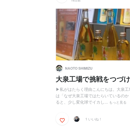
18日前
NAOTO SHIMIZU
大泉工場で挑戦をつづ
▶︎私がはたらく理由こんにちは。大泉
は「なぜ大泉工場ではたらいているのか
ると、少し変化球でイカし...
もっと見る
1 いいね！