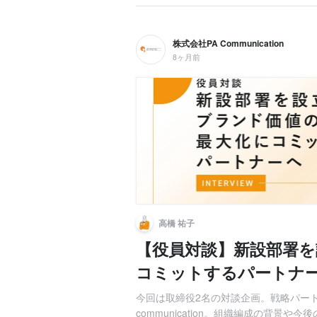
株式会社PA Communication
8ヶ月前
高橋 祐子
【役員対談】新設部署
コミットするパートナ
今回は取締役2名の対談企画。戦略パー
communication。組織編成の背