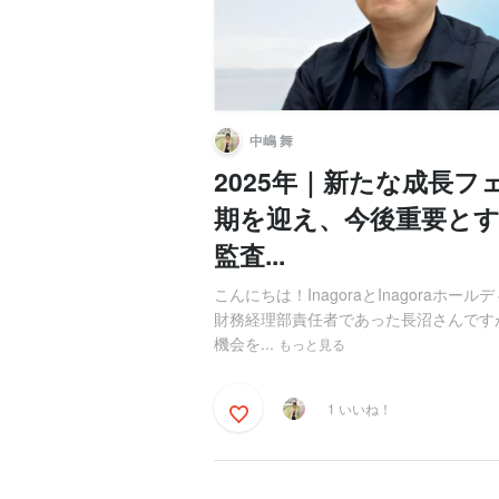
中嶋 舞
2025年｜新たな成長フェ
期を迎え、今後重要と
監査...
こんにちは！InagoraとInagoraホ
財務経理部責任者であった長沼さんです
機会を...
もっと見る
1 いいね！