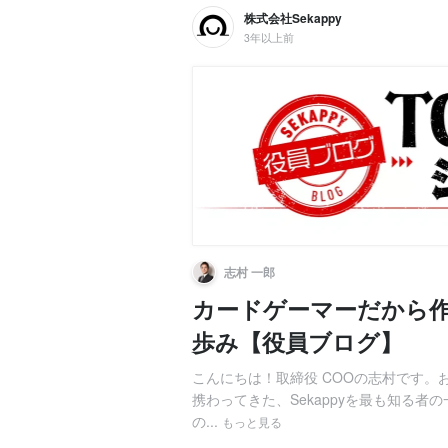
株式会社Sekappy
3年以上前
志村 一郎
カードゲーマーだから作
歩み【役員ブログ】
こんにちは！取締役 COOの志村です。お
携わってきた、Sekappyを最も知る者
の...
もっと見る