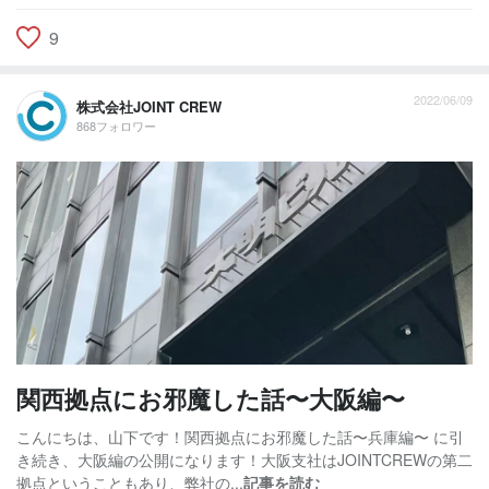
9
2022/06/09
株式会社JOINT CREW
868フォロワー
関西拠点にお邪魔した話〜大阪編〜
こんにちは、山下です！関西拠点にお邪魔した話〜兵庫編〜 に引
き続き、大阪編の公開になります！大阪支社はJOINTCREWの第二
拠点ということもあり、弊社の...
記事を読む