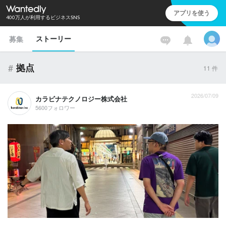
アプリを使う
400万人が利用するビジネスSNS
ストーリー
募集
#
拠点
11
件
2026/07/09
カラビナテクノロジー株式会社
5600フォロワー