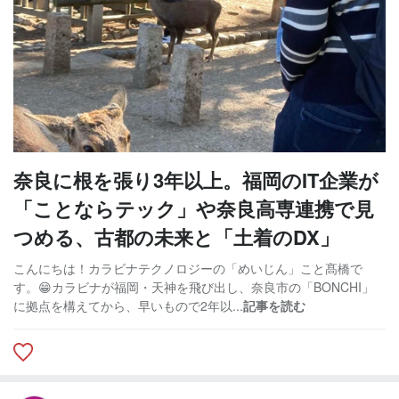
奈良に根を張り3年以上。福岡のIT企業が
「ことならテック」や奈良高専連携で見
つめる、古都の未来と「土着のDX」
こんにちは！カラビナテクノロジーの「めいじん」こと髙橋で
す。😁カラビナが福岡・天神を飛び出し、奈良市の「BONCHI」
に拠点を構えてから、早いもので2年以...
記事を読む