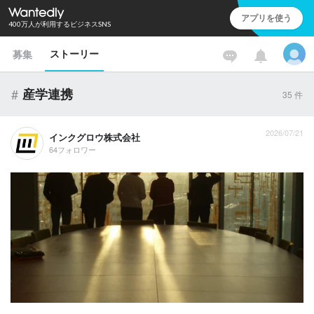
アプリを使う
400万人が利用するビジネスSNS
ストーリー
募集
#
産学連携
35
件
2026/07/21
インクグロウ株式会社
64フォロワー