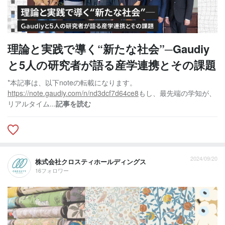
理論と実践で導く“新たな社会”─Gaudiy
と5人の研究者が語る産学連携とその課題
*本記事は、以下noteの転載になります。
https://note.gaudiy.com/n/nd3dcf7d64ce8
もし、最先端の学知が、
リアルタイム...
記事を読む
2024/09/20
株式会社クロスティホールディングス
16フォロワー