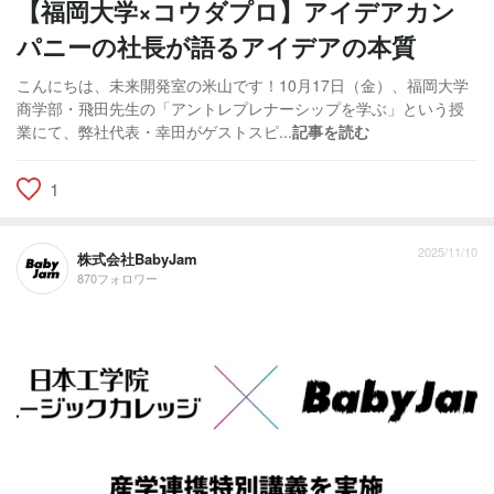
【福岡大学×コウダプロ】アイデアカン
パニーの社長が語るアイデアの本質
こんにちは、未来開発室の米山です！10月17日（金）、福岡大学
商学部・飛田先生の「アントレプレナーシップを学ぶ」という授
業にて、弊社代表・幸田がゲストスピ...
記事を読む
1
2025/11/10
株式会社BabyJam
870フォロワー