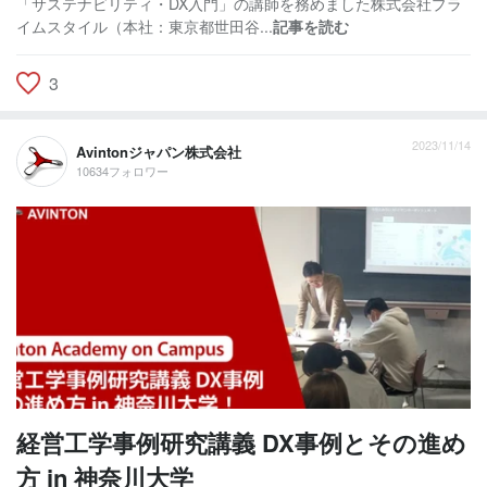
「サステナビリティ・DX入門」の講師を務めました株式会社プラ
イムスタイル（本社：東京都世田谷...
記事を読む
3
2023/11/14
Avintonジャパン株式会社
10634フォロワー
経営工学事例研究講義 DX事例とその進め
方 in 神奈川大学