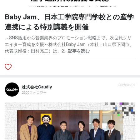
Baby Jam、日本工学院専門学校との産学
連携による特別講義を開催
～SNS活用から音楽業界のプロモーション戦略まで、次世代クリ
エイター育成を支援～株式会社Baby Jam（本社：山口県下関市、
代表取締役：田村亮二）は、2...
記事を読む
2025/08/07
株式会社Gaudiy
2355フォロワー