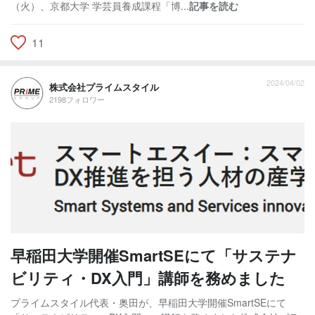
（火）、京都大学 学芸員養成課程「博...
記事を読む
11
2024/04/02
株式会社プライムスタイル
2198フォロワー
早稲田大学開催SmartSEにて「サステナ
ビリティ・DX入門」講師を務めました
プライムスタイル代表・奥田が、早稲田大学開催SmartSEにて