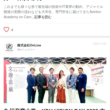
これまでも様々な形で最先端の技術やIT業界の動向、アジャイル
開発の実際の流れなどを大学生、専門学生に届けてきたAvinton
Academy on Cam...
記事を読む
4
2023/11/06
株式会社OnLine
964フォロワー