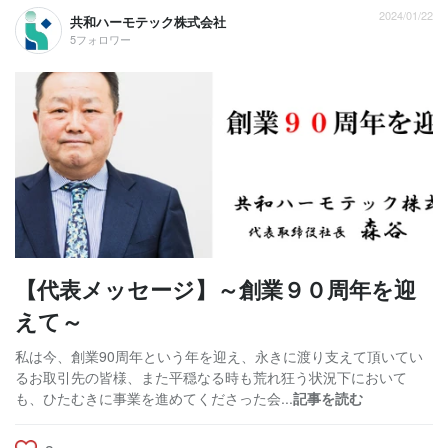
2024/01/22
共和ハーモテック株式会社
5フォロワー
【代表メッセージ】～創業９０周年を迎
えて～
私は今、創業90周年という年を迎え、永きに渡り支えて頂いてい
るお取引先の皆様、また平穏なる時も荒れ狂う状況下において
も、ひたむきに事業を進めてくださった会...
記事を読む