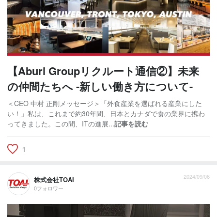
【Aburi Groupリクルート通信②】未来
の仲間たちへ -新しい働き方について-
＜CEO 中村 正剛メッセージ＞「外食産業を選ばれる産業にした
い！」私は、これまで約30年間、日本とカナダで食の業界に携わ
ってきました。この間、ITの進展...
記事を読む
1
2024/09/06
株式会社TOAI
0フォロワー