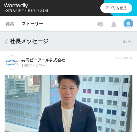
アプリを使う
400万人が利用するビジネスSNS
ストーリー
募集
#
社長メッセージ
20
件
2025/09/04
共同ピーアール株式会社
1190フォロワー