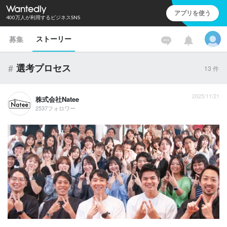
アプリを使う
400万人が利用するビジネスSNS
ストーリー
募集
#
選考プロセス
13
件
2025/11/21
株式会社Natee
2537フォロワー