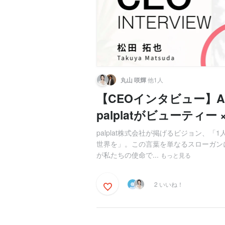
丸山 咲輝
他1人
【CEOインタビュー】
palplatがビューティ
palplat株式会社が掲げるビジョン、
世界を」。この言葉を単なるスローガン
が私たちの使命で...
もっと見る
2 いいね！