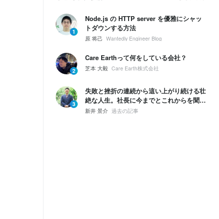
Node.js の HTTP server を優雅にシャッ
トダウンする方法
1
原 将己
Wantedly Engineer Blog
Care Earthって何をしている会社？
芝本 大毅
Care Earth株式会社
2
失敗と挫折の連続から這い上がり続ける壮
絶な人生。社長に今までとこれからを聞い
3
てみた。
新井 景介
過去の記事