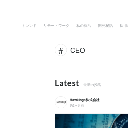
トレンド
リモートワーク
私の就活
開発秘話
採用
CEO
Latest
最新の投稿
Hawkings株式会社
約2ヶ月前