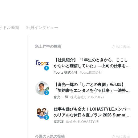
オドル瞬間
社員インタビュー
急上昇中の投稿
さらに表示
【社員紹介】「1年生のときから、ここし
かないと確信していた」—上司の仕事を奪
1
う勢いで、自分の領域を広げていく。
Foonz 株式会社
Foonz株式会社
【倉光一輝の「しごとの裏側」Vol.05】
「契約書もエンタメを守る仕事」—法務は
2
ブレーキじゃない。挑戦するための保険。
倉光 一輝
株式会社リアルアキバ
仕事も遊びも全力！LOHASTYLEメンバー
のリアルな休日＆夏プラン 2026 Summer
3
🌴☀️
採用課
株式会社LOHASTYLE
今週の人気の投稿
さらに表示