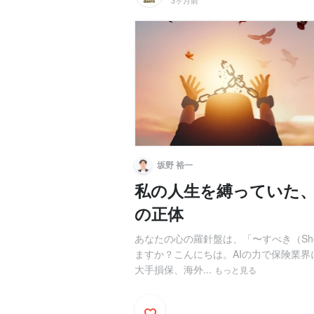
3ヶ月前
坂野 裕一
私の人生を縛っていた、“
の正体
あなたの心の羅針盤は、「〜すべき（Sho
ますか？こんにちは。AIの力で保険業
大手損保、海外...
もっと見る