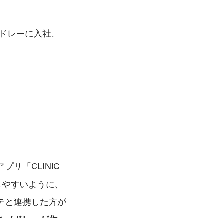
メドレーに入社。
アプリ「
CLINIC
しやすいように、
テと連携した方が