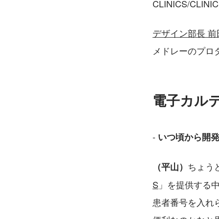
CLINICS/C
デザイン部長 前
メドレーのプロ
電子カル
- 
いつ頃から開
ちょう
（平山）
S
」を提供する
患者番号を入れ