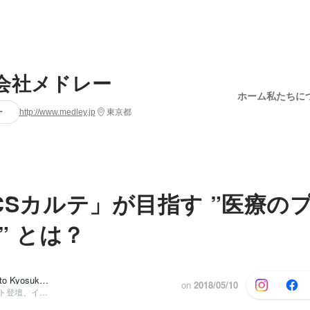
会社メドレー
ホーム
私たちに
ー
http://www.medley.jp
東京都
NICSカルテ」が目指す ”医療の
” とは？
阿部 珠恵, Kato Kyosuke
他5人
on
2018/05/10
広報室, イベント登壇、インタビュー出演