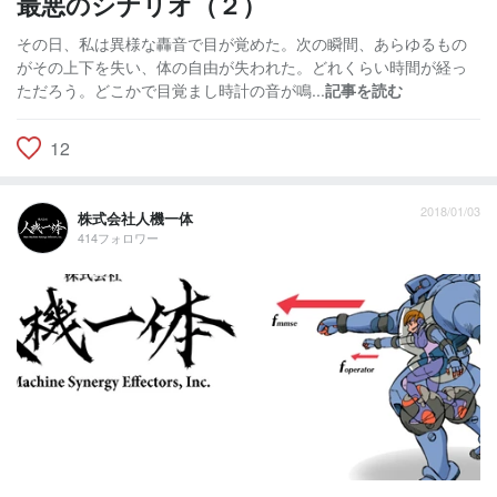
最悪のシナリオ（２）
その日、私は異様な轟音で目が覚めた。次の瞬間、あらゆるもの
がその上下を失い、体の自由が失われた。どれくらい時間が経っ
ただろう。どこかで目覚まし時計の音が鳴...
記事を読む
12
2018/01/03
株式会社人機一体
414フォロワー