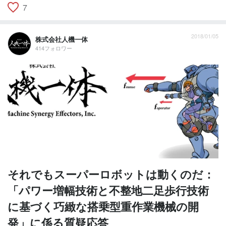
7
2018/01/05
株式会社人機一体
414フォロワー
それでもスーパーロボットは動くのだ：
「パワー増幅技術と不整地二足歩行技術
に基づく巧緻な搭乗型重作業機械の開
発」に係る質疑応答