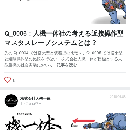
Q_0006：人機一体社の考える近接操作型
マスタスレーブシステムとは？
先の Q_0004 では搭乗型と装着型の比較を、Q_0005 では搭乗型
と遠隔操作型の比較を行ない、株式会社人機一体が目標とする人
型重機の社会実装において...
記事を読む
8
2018/01/08
株式会社人機一体
414フォロワー