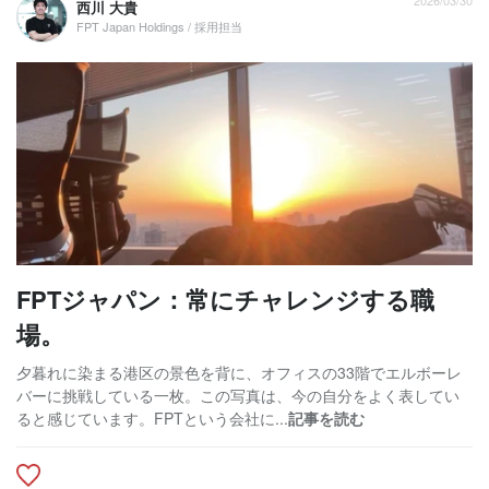
2026/03/30
西川 大貴
FPT Japan Holdings / 採用担当
FPTジャパン：常にチャレンジする職
場。
夕暮れに染まる港区の景色を背に、オフィスの33階でエルボーレ
バーに挑戦している一枚。この写真は、今の自分をよく表してい
ると感じています。FPTという会社に...
記事を読む