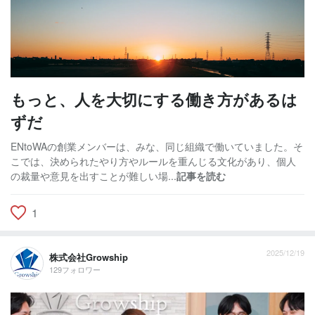
もっと、人を大切にする働き方があるは
ずだ
ENtoWAの創業メンバーは、みな、同じ組織で働いていました。そ
こでは、決められたやり方やルールを重んじる文化があり、個人
の裁量や意見を出すことが難しい場...
記事を読む
1
2025/12/19
株式会社Growship
129フォロワー